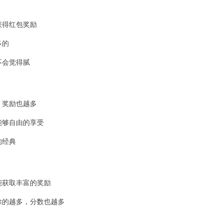
：
获得红包奖励
多的
不会觉得腻
：
，奖励也越多
都能够自由的享受
的经典
：
就能获取丰富的奖励
消除的越多，分数也越多