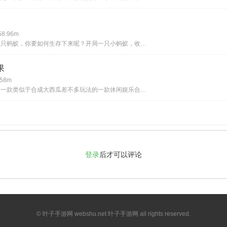
8.96m
如果你成为一只蚂蚁，你要如何生存下来呢？开局一只小蚂蚁，收益全靠蚂蚁搬！你将从一只小小的蚂蚁开始游戏，将道路中的食物搬运回到自己的蚂蚁巢穴中，去召集更多的同伴后，提升蚂蚁同伴的力量与速度等属性，向更高难度的关卡与障碍发起挑战！游戏玩点：1.
果
58m
合成大糖果是一款类似于合成大西瓜差不多玩法的一款休闲娱乐合成类的游戏，在这款合成大糖果游戏中，玩家可以享受到很多精彩的玩法和内容，只需要将相同的两个球球糖果撞到一起，就会升级变成一个更大的糖果，感兴趣的玩家还等什么呢，快来下载体验这款好玩的
登录
后才可以评论
© 叶子手游网 webshu.net 叶子手游网 all rights reserved.