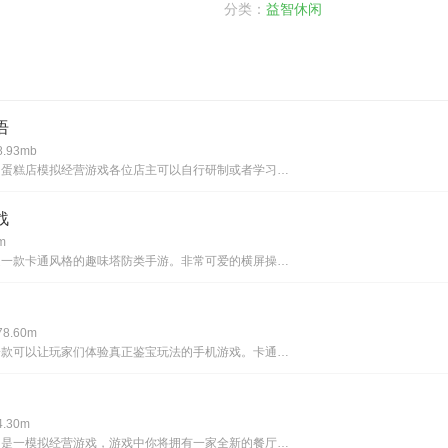
分类：
益智休闲
语
.93mb
可爱又治愈的蛋糕店模拟经营游戏各位店主可以自行研制或者学习各种各样的菜谱，制作各种各样的美味蛋糕！牛奶布丁，草莓果冻蛋糕，牛角面包，猫猫面包！前往家具店或者抽奖中心可以获得丰富的店内装饰品哦！搭配各种风格的家具，欧式甜品桌，日式榻榻米，国风
战
m
小镇保卫战是一款卡通风格的趣味塔防类手游。非常可爱的横屏操作玩法，玩家们需要根据敌人的进攻来放置防御措施，同时不断地升级可以获得更多奖励，让你在小镇保卫战中可以顺利保护好自己的阵地。每个塔防机制都有自己的特点，合理的搭配可以产生最大的防御能
8.60m
鉴宝高手是一款可以让玩家们体验真正鉴宝玩法的手机游戏。卡通风格的人物和场景，玩家们可以根据自己的喜好进行鉴别，同时鉴宝高手也非常考验你的策略能力。轻松完成鉴宝挑战后，就可以将宝物放在合适的位置进行展出，模拟真实生活的鉴宝挑战玩法，让你的游戏
.30m
《开心厨房》是一模拟经营游戏，游戏中你将拥有一家全新的餐厅，将会迎来一场考验，测试你的经营能力，如果是你，是否能够将一家小餐厅，做大做强再创辉煌呢？ 游戏中，你需要通过接待客人获取游戏货币，然后通过货币解锁更多的菜肴，雇佣员工，升级