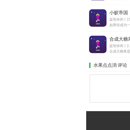
小蚁帝国
益智休闲丨15
合成大糖
益智休闲丨2.
水果点点消 评论