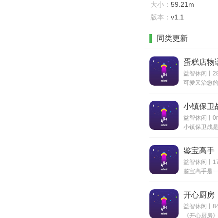
大小：
59.21m
版本：
v1.1
同类更新
蛋糕店物
益智休闲丨28
小镇保卫
益智休闲丨0
鉴宝高手
益智休闲丨17
开心厨房
益智休闲丨84