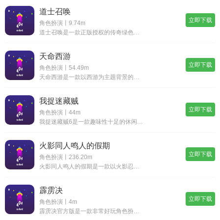
道士召唤
立即下载
角色扮演丨9.74m
道士召唤是一款正版授权的传奇绿色服手游，道士召唤开局就能召唤毒狗，无伤刷怪升级，打金夺宝全自动，真正的好玩不氪金。开放经典地图涵盖多个练级圣地，怪物无限刷新，小怪也能爆终极，特戒在手套装加身，神兵利刃所向披靡，超简单的角色养成，超热血线上p
天命西游
立即下载
角色扮演丨54.49m
天命西游是一款以西游为主题背景的热血rpg手游。卡通风格的竖屏画面，让玩家们在冒险战斗的时候可以单手操作，天命西游中还会有很多副本挑战等你来解锁，让你可以享受到更多的顶尖热血玩法，3d建模打造的画面风格，酷炫的技能特效，都可以享受到最精美的
我捉迷藏贼
立即下载
角色扮演丨44m
我捉迷藏贼6是一款趣味性十足的休闲益智解谜类手游，海量丰富的玩法模式等待你来参与，各种不同的人物角色自由解锁，整个玩法浓郁烧脑，玩家在这里需要借助各种道具以及物体来完成躲迷藏体验，在规定时间内如果没有被抓住即算获得游戏的胜利。我捉迷藏贼6躲
火影同人鸣人的假期
立即下载
角色扮演丨236.20m
火影同人鸣人的假期是一款以火影忍者为故事背景的rpg类手机游戏。以模拟恋爱互动等玩法，让玩家们可以在火影同人鸣人的假期中，享受到不一样的鸣人故事，中文版可以让你的操作体验更加轻松。采用了二次元的游戏画风，最终版鸣人的假期剧情内容更加完善，可
霹雳决
立即下载
角色扮演丨4m
霹雳决官方版是一款非常好玩角色扮演游戏，刺激的仙侠类型游戏，很多的道具和游戏武器都能轻松获取，非常精致的游戏画面感受，慢慢去尝试最新的游戏玩法，喜欢的玩家快去尝试本站。霹雳决官方版游戏将领怎样获取1.上线就送svip9、38888仙玉、88