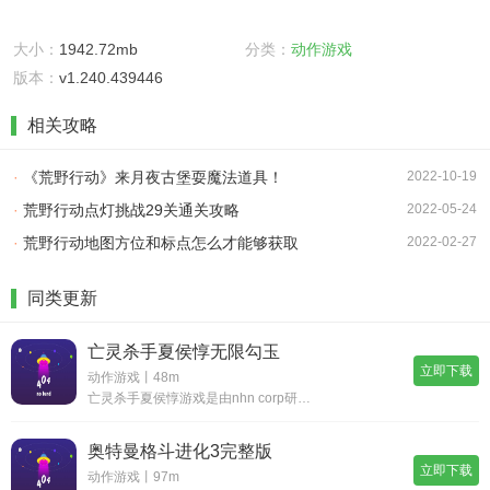
大小：
1942.72mb
分类：
动作游戏
版本：
v1.240.439446
相关攻略
·
《荒野行动》来月夜古堡耍魔法道具！
2022-10-19
·
荒野行动点灯挑战29关通关攻略
2022-05-24
·
荒野行动地图方位和标点怎么才能够获取
2022-02-27
同类更新
亡灵杀手夏侯惇无限勾玉
立即下载
动作游戏丨48m
亡灵杀手夏侯惇游戏是由nhn corp研发开发的经典横版动作闯关冒险手游，在这款游戏中守护你的老板操作，和各种各样的三国武将亡灵来一场冒险之旅，加上游戏中点击操作的方便性，挑战boss和冒险之旅，整个游戏内容都会十分精彩和有趣，完成其中的各
奥特曼格斗进化3完整版
立即下载
动作游戏丨97m