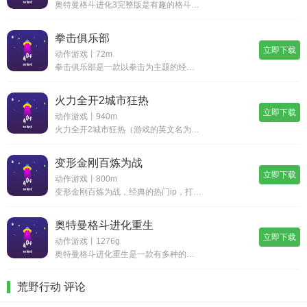
奥特曼格斗进化3完整版是有趣的格斗冒险类型的手机游戏，玩家可以使用3d引擎模拟，展开不同的格斗方式，感受最新的游戏体验，你可以释放不同的战斗模式，体验最精彩的游戏玩法，控制你的奥特曼参与战斗，更有趣的操作模式，最全面的冒险，给你一个令人兴奋
拳击俱乐部
立即下载
动作游戏丨72m
拳击俱乐部是一款以拳击为主题的经典模拟商业游戏，剧情精彩，玩法丰富。玩家需要不断训练，提升角色属性，参加格斗，赢得解锁各种技能，成长为真正的拳击高手，喜欢拳击主题的玩家不要错过这款经营游戏，感受横版像素拳击给大家带来的快乐体验吧！拳击俱乐部
火力全开2城市狂热
立即下载
动作游戏丨940m
火力全开2城市狂热（游戏的英文名为madout2 big city online）是由madout games出品的一款竞速游戏，当你进入游戏世界之中，你就是一名都市暴徒黑帮成员，为了权力而执行一个个极限任务，避开警察的追捕，击杀一个个目标
变形金刚百炼为战
立即下载
动作游戏丨800m
变形金刚百炼为战，经典的热门ip，打造出刺激的动作格斗体验，一个个强大的机器战士，在游戏中展现出拳拳到肉的动作厮杀，使用不同的人物角色，释放不同的动作连招和震撼技能，全新的诠释带你领略不同的机甲游戏，在这里你可以看到熟悉的金刚角色除了你还可
奥特曼格斗进化重生
立即下载
动作游戏丨1276g
奥特曼格斗进化重生是一款有多种的模式和多样的对战乐趣的游戏，在其中的各种各样的奥特曼都登场，有很多的精彩的战斗和冒险的体验都很精彩，所有的高清化的模式下开始你的闯关和冒险，其中玩家将可以得到其中最大的乐趣性的内容，有各种的模式下的不同的玩法
荒野行动 评论