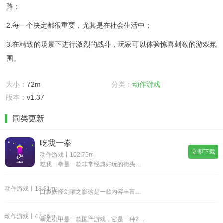
路；
2.每一个决定都很重要，尤其是在社会生活中；
3.在精致的场景下进行激烈的战斗，玩家可以体验惊喜刺激的游戏氛
围。
大小：
72m
分类：
动作游戏
版本：
v1.37
同类更新
吃我一拳
立即下载
动作游戏丨102.75m
吃我一拳是一款非常经典好玩的街头格斗类型游戏，游戏有着非常经典的街机玩法，各种不同的战斗角色可以让玩家在游戏中选择尝试，每个角色有自己的独特的技能组合以及强大的必杀技，玩家需要熟悉各种角色才能发挥强大的实力。《吃我一拳》游戏优势：1.游戏采
动作游戏丨18.91m
口袋妖怪刽曜之影这是一款内容丰富的像素风格的闯关游戏，有可爱的宠物精灵宝可梦，操纵它在神奇的大陆上开启不同的冒险玩法，拥有独特的操作能力，在收复更强大的宠物过程中，还可以增加自己的实力，不断的进化自己宠物的能力，就可以体验独特的探索乐趣。《
动作游戏丨47.56m
暴走机甲是一款国产游戏，它是一种2d像素风格的射击游戏，爽快火爆的战斗，随机的游戏元素上手比较容易，游戏过程也非常不错，每次的通关都会有不一样的地图，都有不一样的体验。《暴走机甲》游戏优势：①该游戏的手感非常流畅，道具也具有多样性，画风也特