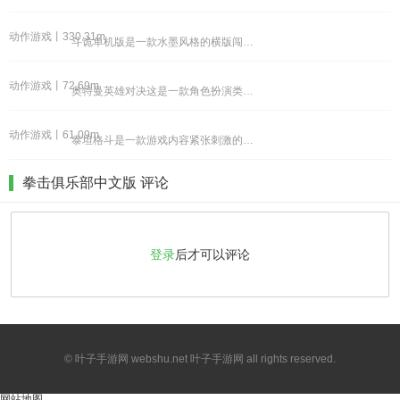
动作游戏丨330.31m
斗诡单机版是一款水墨风格的横版闯关类型游戏，玩家在游戏里面可以体验到很多精彩的打斗玩法，需要控制角色去进行各种挑战，丰富的关卡为玩家带来了更好的体验，自由搭配角色的技能可以发挥出更大的威力，体验最热血的战斗。《斗诡单机版》游戏特色：1.需要
动作游戏丨72.69m
奥特曼英雄对决这是一款角色扮演类的操作手游，在动漫世界中开启全新的奥特曼对决模式，体验精彩刺激的对抗过程，不断收集各种类型的奥特曼，展示自己的超强作战能力，去保卫地球的安危和邪恶力量，勇敢的对抗。《奥特曼英雄对决》游戏优势：1.奥特曼的造型
动作游戏丨61.09m
泰坦格斗是一款游戏内容紧张刺激的战斗冒险游戏，游戏中的角色可以自由进行选择，每一个角色都有着独特的外形，并且他们所掌握的技能也会有所不同，想要灵活的控制这些角色，需要通过不断的练习掌握更多的游戏技巧，这样可以提高自己的格斗能力。《泰坦格斗》
拳击俱乐部中文版 评论
登录
后才可以评论
© 叶子手游网 webshu.net 叶子手游网 all rights reserved.
网站地图