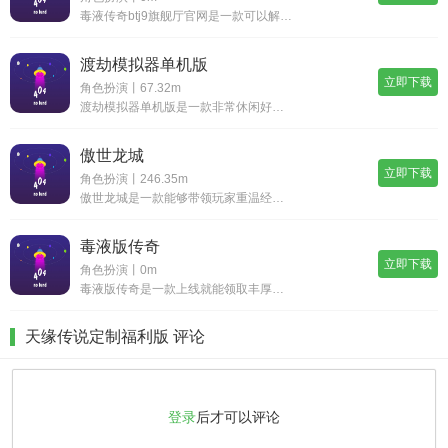
毒液传奇btj9旗舰厅官网是一款可以解放双手的放置挂机累传奇游戏，在毒液传奇btj9旗舰厅官网最新版游戏里玩家可以参与到多种多样的全新模式和玩法中，享受不一样的超爽游戏打击感和体验感。同时，这里还有众多的福利以及复古的玩法，可以为玩家带来最佳的游戏体验，值得玩
渡劫模拟器单机版
立即下载
角色扮演丨67.32m
渡劫模拟器单机版是一款非常休闲好玩的趣味竖版文字修仙手游，在最新的渡劫模拟器单机版游戏中，游戏以十分经典的国风水墨画的风格，为玩家打造了一个非常热血的修仙世界。高自由度的趣味模拟玩法，在这条修仙之路上，玩家可以自由选择你的身份，就此开启你精
傲世龙城
立即下载
角色扮演丨246.35m
傲世龙城是一款能够带领玩家重温经典的传奇动作手游，傲世龙城采用全新3d引擎制作，更为立体的画面质感，一改传统俯视视角，带来高度拟真的战斗体验。海量地图等比例还原，成百上千的boss不间断刷新，全天候都在高效率打宝，从极品装备到稀世材料都是应
毒液版传奇
立即下载
角色扮演丨0m
毒液版传奇是一款上线就能领取丰厚福利的热血传奇游戏，在毒液版传奇最新版游戏里玩家需要不断提升自己的战斗力，以便于更好的击败各种boss怪物，获得更强力的神器装备。同时，这里装备爆率高，每一位玩家在这里找到曾经的传奇回忆，值得玩家选择和拥有，
天缘传说定制福利版 评论
登录
后才可以评论