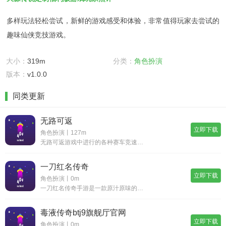
多样玩法轻松尝试，新鲜的游戏感受和体验，非常值得玩家去尝试的
趣味仙侠竞技游戏。
大小：
319m
分类：
角色扮演
版本：
v1.0.0
同类更新
无路可返
立即下载
角色扮演丨127m
无路可返游戏中进行的各种赛车竞速和闯关的玩法都在等待玩家，在过程中的玩家可以驾驶你的爱车来穿越满是僵尸的街道，这款游戏中开始的各种的挑战都会十分的精彩和有趣，超多的有趣的模式和内容，在过程中的驾驶你的赛车来完成其中的各种竞速挑战。无路可返游
一刀红名传奇
立即下载
角色扮演丨0m
一刀红名传奇手游是一款原汁原味的经典传奇游戏，在一刀红名传奇手游最新版游戏里玩家可以自由选择三职业体验，享受一到直接曝光柱的超爽传奇体验，同时这里还有全新的场景以及复古的怪物boss等待玩家的解锁，配合上包括高爆率、高福利等机制，每一位玩家
毒液传奇btj9旗舰厅官网
立即下载
角色扮演丨0m