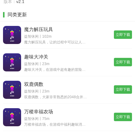
版本：
v2.1
同类更新
魔力解压玩具
立即下载
益智休闲丨102m
魔力解压玩具，让的过程中可以让人们缓解心中的压力，非常逼真的物理效果，多种解压玩具的提供，让你可以有多种选择，每一种玩具玩起来的感觉都是不同的，沉浸式的游戏挑战过程，无聊的时候都可以来这里调整，并且所有的操作都特别的简单，根据教程可以快速的
趣味大冲关
立即下载
益智休闲丨23m
趣味大冲关，在游戏中超有趣的冒险闯关等你加入，每一个冒险关卡都会给你带来全新的挑战体验，你需要操控角色灵活的躲避各种障碍陷阱，开拓自己的思维解决各种谜题让自己能够顺利的到达终点，关卡挑战难度会不断的提升，会给你的闯关带来更多挑战让你的玩法更
双鹿偶数
立即下载
益智休闲丨23m
双鹿偶数，大家非常熟悉的2048合并消除挑战玩法，经典的玩法规则，不需要对其进行详细的介绍就能够轻松的上手挑战，利用各种空闲时间来这里进行挑战，展现出高超的挑战能力，在一次次的挑战当中都获得不俗的成绩，根据屏幕上方出现的数字来随机应变，快速
万稷幸福农场
立即下载
益智休闲丨75m
万稷幸福农场，在游戏中福利趣味消除等你加入，玩法类似于羊了个羊能够让你更快的上手挑战，海量的关卡会给你的消除带来更多不同选择，顺利的完成相应任务都会有丰厚的红包等你领取，你可以不断收集更多消除道具，在不同的关卡中合理的选择使用，能够帮助你轻