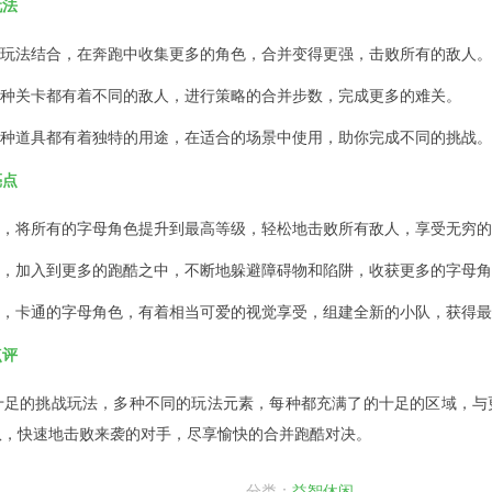
玩法
的玩法结合，在奔跑中收集更多的角色，合并变得更强，击败所有的敌人。
各种关卡都有着不同的敌人，进行策略的合并步数，完成更多的难关。
每种道具都有着独特的用途，在适合的场景中使用，助你完成不同的挑战。
亮点
式，将所有的字母角色提升到最高等级，轻松地击败所有敌人，享受无穷
景，加入到更多的跑酷之中，不断地躲避障碍物和陷阱，收获更多的字母
果，卡通的字母角色，有着相当可爱的视觉享受，组建全新的小队，获得
点评
十足的挑战玩法，多种不同的玩法元素，每种都充满了的十足的区域，与
队，快速地击败来袭的对手，尽享愉快的合并跑酷对决。
分类：
益智休闲