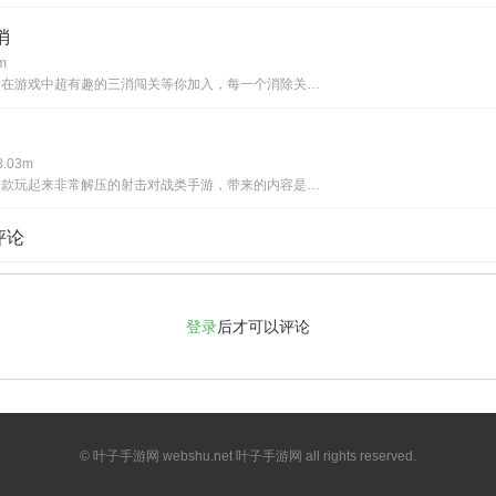
消
m
一起连三消，在游戏中超有趣的三消闯关等你加入，每一个消除关卡都会有丰厚的福利等你完成领取，每天都会有全新的消除挑战内容，出色完成相应任务即可让你获得更多的红包，同时超简单的游戏规则也能让你更快的上手，收集更多的道具让你的闯关更加顺利，更多内
.03m
灰了个机是一款玩起来非常解压的射击对战类手游，带来的内容是非常精彩的，并且画风也比较简洁，每名玩家都需要用手指不断的点击屏幕，向对方发起报复式的射击，带来的乐趣非常的纯粹，完成更多的战斗任务就可以解锁奖励。《灰了个机》游戏优势：1:参与到更
评论
登录
后才可以评论
© 叶子手游网 webshu.net 叶子手游网 all rights reserved.