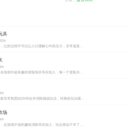
玩具
2m
魔力解压玩具，让的过程中可以让人们缓解心中的压力，非常逼真的物理效果，多种解压玩具的提供，让你可以有多种选择，每一种玩具玩起来的感觉都是不同的，沉浸式的游戏挑战过程，无聊的时候都可以来这里调整，并且所有的操作都特别的简单，根据教程可以快速的
关
3m
趣味大冲关，在游戏中超有趣的冒险闯关等你加入，每一个冒险关卡都会给你带来全新的挑战体验，你需要操控角色灵活的躲避各种障碍陷阱，开拓自己的思维解决各种谜题让自己能够顺利的到达终点，关卡挑战难度会不断的提升，会给你的闯关带来更多挑战让你的玩法更
3m
双鹿偶数，大家非常熟悉的2048合并消除挑战玩法，经典的玩法规则，不需要对其进行详细的介绍就能够轻松的上手挑战，利用各种空闲时间来这里进行挑战，展现出高超的挑战能力，在一次次的挑战当中都获得不俗的成绩，根据屏幕上方出现的数字来随机应变，快速
农场
5m
万稷幸福农场，在游戏中福利趣味消除等你加入，玩法类似于羊了个羊能够让你更快的上手挑战，海量的关卡会给你的消除带来更多不同选择，顺利的完成相应任务都会有丰厚的红包等你领取，你可以不断收集更多消除道具，在不同的关卡中合理的选择使用，能够帮助你轻