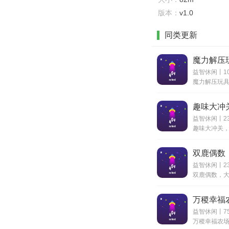
版本：
v1.0
同类更新
魔力解压
益智休闲丨10
趣味大冲
益智休闲丨2
双鹿偶数
益智休闲丨2
万稷幸福
益智休闲丨7