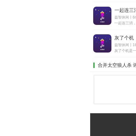
一起连三
益智休闲丨6
灰了个机
益智休闲丨18
合并太空狼人杀 