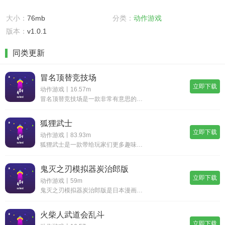
大小：
76mb
分类：
动作游戏
版本：
v1.0.1
同类更新
冒名顶替竞技场
立即下载
动作游戏丨16.57m
冒名顶替竞技场是一款非常有意思的动作竞技类型的游戏，游戏当中会有很多好玩有趣的火柴人形象，还能够跟不同的对手来自由的对战，不断的解锁一些新的竞技招式，各种竞技场景也是比较的新颖独特，游戏当中难度会逐渐加大。《冒名顶替竞技场》游戏优势：1.可
狐狸武士
立即下载
动作游戏丨83.93m
狐狸武士是一款带给玩家们更多趣味武士战斗的游戏，玩家在游戏里面可以玩转新的地图，在挑战中你可以升级自己的技能，就可以解锁更多的武器道具，还可以和更多的敌人进行作战和pk，你也可以独自一人在这里享受休闲的时光。《狐狸武士》游戏优势：1.通过不
鬼灭之刃模拟器炭治郎版
立即下载
动作游戏丨59m
鬼灭之刃模拟器炭治郎版是日本漫画鬼灭之刃的粉丝作品。游戏改编自原创动画。玩家可以自由选择自己喜欢的角色进行冒险，随意探索剧情内容，感受酷炫流畅的战斗场景，击败敌人赢得游戏，重温动画的经典动作场景，喜欢这个格斗系列游戏的玩家别错过，赶紧下载试
火柴人武道会乱斗
立即下载