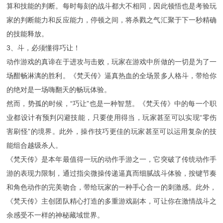
算和技能的判断。每时每刻的战斗都大不相同，因此顿悟也是考验玩
家的判断能力和反应能力，停顿之间，将杀戮之气汇聚于下一秒精确
的技能释放。
3、斗，必须懂得巧让！
动作游戏的真谛在于进攻与击败，玩家在游戏中所做的一切是为了一
场酣畅淋漓的胜利。《梵天传》逼真热血的全场景多人格斗，带给你
的绝对是一场嗨翻天的畅玩体验。
然而，势孤的时候，“巧让”也是一种智慧。《梵天传》中的每一个职
业都设计有预判闪避技能，只要使用得当，玩家甚至可以实现“零伤
害刷怪”的境界。此外，操作技巧更佳的玩家甚至可以运用复杂的技
能组合越级杀人。
《梵天传》是本年最值得一玩的动作手游之一，它突破了传统动作手
游的表现力限制，通过指尖微操传递逼真而细腻战斗体验，按键节奏
和角色动作的完美吻合，带给玩家的一种手心合一的刺激感。此外，
《梵天传》主创团队精心打造的多重游戏副本，可让你在激情战斗之
余感受不一样的神秘藏域世界。