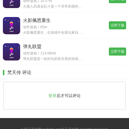
动作游戏丨16.57m
火柴人武道会乱斗是一个非常刺激的动作冒险类小游戏。游戏精心设计了各种各样的场景地图，每一关都别样的风采。玩家需要灵活的操控人物进行战斗，成功的将所有的敌人全部击杀。《火柴人武道会乱斗》游戏优势：1.玩家可以根据自己的操作习惯以及对游戏的掌握
火影佩恩重生
立即下载
动作游戏丨65m
火影佩恩重生，在游戏中全新玩家自制火影格斗对战等你加入，超多的对战内容会给你带来更多不同的选择，自由选择不同的角色来加入更多格斗对战，在不同的关卡击败更多对手来获得更多胜利，全新像素的游戏画风会给你的格斗带来不同的体验，更好的培养自己的角色
弹丸联盟
立即下载
动作游戏丨114.08mb
弹丸联盟是一款好玩的射击类的游戏，游戏中你可以更换各种强大的武器，横板的爽快射击体验，不同角色的技能也是不同的。
梵天传 评论
登录
后才可以评论