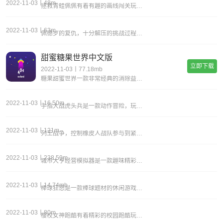
2022-11-03丨48m
拯救青蛙佩佩有着有趣的画线闯关玩法，在游戏中玩家将要帮助一只叫佩佩的青蛙，它困入了诸多的危机之中，想办法把他拯救出来，大量有趣的画线关卡，每种都有着不一样的解谜方式，绘制更多的线条，感受全新的解谜乐趣。拯救青蛙佩佩游戏玩法1.简单有趣的操作
2022-11-03丨63m
佩德罗的复仇，十分解压的挑战过程，挥动手中的武器对彩虹朋友进行强烈的攻击，各种各样的武器装备可以解锁，与彩虹朋友展开精彩的较量，当你无聊的时候可以来挑战，逼真的音效，体验上更加的真实，射击、粉碎、冻结，给彩虹朋友造成不同的伤害，享受魔性解压
甜蜜糖果世界中文版
立即下载
2022-11-03丨77.18mb
糖果甜蜜世界一款非常经典的消除益智类手游，全新的糖果消除内容给你带来独特的游戏体验，更好的享受游戏的魅力，你还在等什么呢，趣味的糖果消除挑战，赶快来本站下载试试吧。
2022-11-03丨16.50m
手指大战虎头兵是一款动作冒险，玩家在游戏中将控制强大的士兵展开冒险对决，还有专属的装备和各种类型的武器，都能够自由的选择，还可以解锁技能，让攻击变得更强大，需要灵活的应对各种各样的敌人，游戏氛围让人感到热血刺激。《手指大战虎头兵》游戏优势：
2022-11-03丨121m
列王战争，控制橡皮人战队参与到紧张刺激的冒险战斗中，策略性的对战开启，自由组合不同的橡皮人队伍，在地图当中与不同的怪物展开激烈的对战，实时观察战场上的情况，把握实际，成功的击败对手，有大量的挑战任务等待着你的解锁，不同的游戏竞技模式当中可以
2022-11-03丨238.59m
城市大亨经营模拟器是一款趣味精彩的商业模拟游戏，多彩的游戏关卡需要解锁才能加入，超多的挑战内容和多种的任务都能自由地开启，获取到全新的经营体验，感受到成为城市大亨的快乐，享受不同的生活，各种精彩的故事与生活都能体验，设计的游戏画面缤纷多彩。
2022-11-03丨14.74mb
棒球狂怒是一款棒球题材的休闲游戏，玩家们可以通过高超的棒球技术来进行完成各种挑战任务，感受畅爽的棒球击打，比拼进行较量，感受超畅爽的游戏过程，了解棒球魅力。游戏介绍一款很有意思的棒球游戏，炎炎夏日就应该在海滩上享受一场激烈的棒球游戏，举起你
2022-11-03丨80m
樱校女神跑酷有着精彩的校园跑酷玩法，在游戏中玩家将要进入到樱花校园之中，展开一场精彩的跑酷挑战，超多丰富的场景，多种不同的地形，尽情地展现你的跑酷实力，快速穿越更多的障碍物和陷阱，到达校园的最顶端，获得跑酷比赛的胜利。樱校女神跑酷游戏玩法1