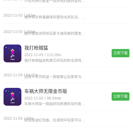
少女时尚小屋是一款好玩的装扮类的游戏，你能够在这里去体验到很多不同的内容的，你能够在这里去更好的体验其中玩法的，可以自由自在的给里面的女生来化妆的。游戏亮点1、玩家可以先从清洁女生的脸开始，再用面膜敷皮肤呵护，轻松快乐的休闲玩法，随时来这里
2022-11-03丨161m
城市奇兵有着趣味的冒险闯关玩法，在游戏中玩家将要守护自己的城市，大量的敌人将要涌进来，招募不同的小人，建造更加强大的战队，与来袭的敌人们展开激烈的战斗，消灭所有的敌人即可成功通关，还有大量的道具供玩家使用，加入到精彩的城市保卫战中，保护自己
2022-11-03丨161m
靓仔理发店带给玩家卡通风格的理发模拟，理发分为几个步骤，每个步骤都需要玩家正确操作，如果处理得当，就能拥有完美的发型，更有植发、染发等特色服务，不同客户的需求是不同的，但具体的玩法是相同的，每个客人都是一个挑战，看你能不能把头发剪好。在进入
我打枪贼猛
立即下载
2022-11-03丨112.29m
我打枪贼猛是刺激又好玩的射击游戏，3d卡通设置的各种武器相当的逼真，这些武器都可以让你自由的去使用，随时随地都可以展开你的射击战斗之旅，在不断的战斗过程当中，提升你的射击能力，才能够轻松的面对每一次的战斗。《我打枪贼猛》游戏优势：1.真需要
2022-11-03丨54.07m
炫技卡车司机是一款能够让玩家参与模拟闯关的游戏，你在游戏当中的角色就是一名卡车司机，你每天的任务就是必须要驾驶着自己的卡车去运输各种不同的货物，当你接受订单之后，就必须要快速完成装货和运输以及卸货的操作，才能完成任务。《炫技卡车司机》游戏优
车祸大师无限金币版
立即下载
2022-11-03丨88.34mb
车祸大师是一款超好玩刺激的动作类游戏，在游戏中，玩家将模拟车祸现场，在那里可以解锁更多的车，然后玩家可以驾驶自己选择的车粉碎一切，这可以释放玩家的所有压力，让玩家体验超级减压游戏体验。快来完成你的冒险。
2022-11-03丨32m
疯玩成语红包版，在游戏中玩家可以通过完成不同成语答题任务来赚取丰厚的红包奖励，新颖的福利答题闯关玩法将会给你带来不同的乐趣，海量的答题挑战关卡让你的玩法更加丰富，不断加入挑战能够让你有更多的收获，所有玩家都可以自由参与，都能轻松完成更多任务