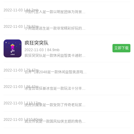
2022-11-03丨84.2mb
节拍代言人是一款以明星团体为背景的音乐题材闯关类手游，游戏画风休闲简约，你需要跟随着音乐的节拍一起找到破除关卡限制的所在，游戏曲库中有丰富的原创音乐，不同风格的音乐给玩家带来不一样的感受，选择难度和音乐，完美地演奏完一首曲子。游戏在画面和玩
2022-11-03丨79.82m
小狗追逐逃生是一款非常精彩好玩的密室类躲猫猫游戏，在最新的小狗追逐逃生游戏中，可爱呆萌的小狗狗进化成为巨型的超强肌肉狗，在这个神秘的密室里，它将成为你最强大的敌人。而你的任务就是在这诸多的密室里，积极寻找各种线索的同时，小心并逃离狗狗的追击
疯狂突突队
立即下载
2022-11-03丨84.9mb
疯狂突突队是一款休闲益智类卡通射击游戏，游戏画面特别软萌可爱，不管是角色还是敌人都由萌萌哒的橡皮人组成，作为一款射击游戏一点儿也不暴力血腥，整体画面绿色干净，就算是小朋友又能放心游玩!游戏主打多样的闯关摧毁方式，自由的精彩挑战，随机的掌握各
2022-11-03丨79.47m
合并气球2048是一款休闲益智类游戏，在这款游戏中玩家可以轻松体验到许多不同的元素，游戏玩起来特别的有意思，而且为玩家带来了全新新模式，战斗体系也让玩家感受到了更多的刺激，游戏中也可以遇到很多的挑战对手，特别的精彩。《合并气球2048》游戏
2022-11-03丨86.43m
冰雪合击狂暴冰雪是一款玩法十分丰富的经典冰雪版复古传奇手游，在新开的冰雪合击狂暴冰雪游戏中，采用了最先进的3d虚拟引擎，以细腻的场景画面，为玩家打造了一个经典的冰雪传奇大世界。多种不同的玩法模式，同时，游戏还将支持玩家之前的自由交易，你可以
2022-11-03丨113.17m
虎虎伏魔录是一款受到了传奇老玩家一致好评的经典复古传奇游戏，在这款虎虎伏魔录游戏中玩家需要不断的提升自己的实力，前往不同的副本之中肆意挑战强大的boss，升级超快，boss超多，每天不重样的副本挑战跟成就系统，超多神装领到你手软，挂机系统也
2022-11-03丨310.80mb
真灵传说是一款国风仙侠主题的角色扮演游戏，一个修仙梦，一段修仙故事，一场惊心动魄的门派斗争，一回伉俪情深的仙缘体验，是多少人读完第一本修仙小说后的向往之事。丰富的副本，每一个副本都极具特色，丰富的日常活动，丰富的奖励以九州神话故事为背景，挑