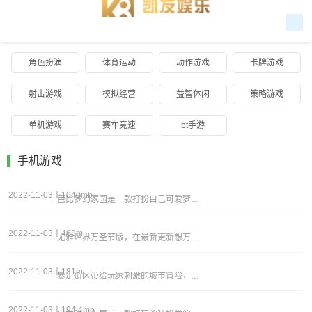
角色扮演
体育运动
动作游戏
卡牌游戏
射击游戏
模拟经营
益智休闲
策略游戏
单机游戏
赛车竞速
bt手游
手机游戏
2022-11-03丨1040mb
芭比梦幻家园是一款打扮自己可爱梦幻小屋的装扮类型的游戏，游戏中玩家们需要装扮自己的小家园，这里的主角是芭比噢，粉嫩的可爱，玩家们可以精心的用各种可爱精致的贴纸，还有爱心气球，五色花瓣来装饰你的小屋，用不同的家具来进行布置，打造一个特别的造型
2022-11-03丨468m
尤雅世界万圣节版，在最新更新想万圣节版本中为玩家带来了超多不同万圣节家具，自由选择来布置不同的房间感受浓浓的节日氛围，同时更有专属的万圣节活动玩家可以收集更多道具来兑换更多的好礼，更多有趣的挑战内容你可以自由加入尝试，来感受更加有趣的万圣节
2022-11-03丨181m
暴走街区带给玩家刺激的城市冒险，玩家可以自由驾驶不同的赛车探索城市的每一个角落，同时可以完成不同的任务，获得奖励，用来解锁更多的道具，包括武装直升机，自由驾驶探索整个城市吧，掌握不同的驾驶技能顺利挑战。喜欢的玩家赶快来逗游下载吧！暴走街区游
2022-11-03丨194.4mb