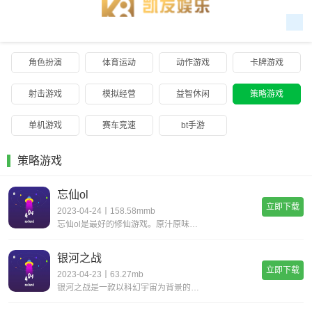
角色扮演
体育运动
动作游戏
卡牌游戏
射击游戏
模拟经营
益智休闲
策略游戏
单机游戏
赛车竞速
bt手游
策略游戏
忘仙ol
立即下载
2023-04-24丨158.58mmb
忘仙ol是最好的修仙游戏。原汁原味中国风强势回归，彰显修仙文化的美轮美奂；神秘莫测的仙府神兽，编织个性满溢的战斗豪情；羡煞旁人的仙侣情缘，一路浪漫如影随形；群英荟萃的千层宝塔，挑战三界最强传说。
银河之战
立即下载
2023-04-23丨63.27mb
银河之战是一款以科幻宇宙为背景的竞技对战类型的游戏。在游戏中，玩家将扮演一名太空指挥官，管理资源，建造基地，培养军队并参与战斗，以控制银河系中的星球。玩家可以选择不同的阵营，包括银河议会、西斯和独立星系联盟，每个阵营都有不同的特点和单位。游