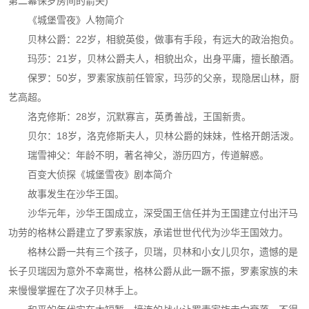
第二幕保罗房间的箭矢)
《城堡雪夜》人物简介
贝林公爵：22岁，相貌英俊，做事有手段，有远大的政治抱负。
玛莎：21岁，贝林公爵夫人，相貌出众，出身平庸，擅长酿酒。
保罗：50岁，罗素家族前任管家，玛莎的父亲，现隐居山林，厨
艺高超。
洛克修斯：28岁，沉默寡言，英勇善战，王国新贵。
贝尔：18岁，洛克修斯夫人，贝林公爵的妹妹，性格开朗活泼。
瑞雪神父：年龄不明，著名神父，游历四方，传道解惑。
百变大侦探《城堡雪夜》剧本简介
故事发生在沙华王国。
沙华元年，沙华王国成立，深受国王信任并为王国建立付出汗马
功劳的格林公爵建立了罗素家族，承诺世世代代为沙华王国效力。
格林公爵一共有三个孩子，贝瑞，贝林和小女儿贝尔，遗憾的是
长子贝瑞因为意外不幸离世，格林公爵从此一蹶不振，罗素家族的未
来慢慢掌握在了次子贝林手上。