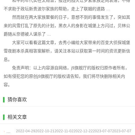
和平的年代实在太短暂，接连的战火让罗素家族走向衰落，不得
不求助于政坛新贵波尔家族的帮助，走上了联姻的道路 …
然而就在两大家族聚餐的日子，意想不到的事情发生了，突如其
来的风雪打乱了原先的计划，黑衣人的身影在城堡上方闪过，贝林公
爵随从奈德被人谋杀了 …
大家可以看看这篇文章，去秀小编给大家带来的百变大侦探城堡
雪夜剧本杀真相答案解析，请关注本站以获取第一时间的资讯更新信
息。
免责声明：以上内容源自网络，j9旗舰厅的版权归原作者所有，
如有侵犯您的原创j9旗舰厅的版权请告知，我们将尽快删除相关内
容。
猜你喜欢
相关文章
·
百变大侦探自裁的凶手真相是什么？自裁的凶手剧本杀凶手答案详解
2022-04-29
2022-10-21
2022-11-02
2022-12-22
2023-07-07
2023-07-07