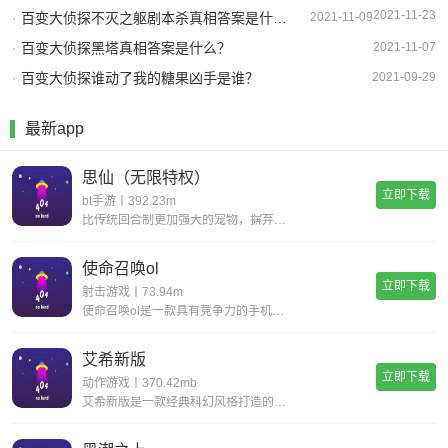
2021-11-23
·
百变大侦探不灭之躯剧本杀真相答案是什么？
2021-11-09
·
百变大侦探黑塔真相答案是什么？
2021-11-07
·
百变大侦探谁动了我的糖果凶手是谁？
2021-09-29
最新app
思仙（无限特权）
立即下载
bt手游丨392.23m
比传统回合制更加强大的宠物，摒弃复杂的宠物合成，普通宠物都可以拥有15技能，更有逆天宠物神技，带你体验不一样的宠物养成。一键挂机，解放双手不用肝;无限商城，一莲玉领全奖励;首充神技，助你成就大侠路;满vip，登录就送v15。
使命召唤ol
立即下载
射击游戏丨73.94m
使命召唤ol是一款具有竞争力的手机射击游戏。您一定会感到现实，丰富您的游戏体验并完成各种战斗任务以获得丰厚的回报。逼真的惊人武器带来了开创性的战斗，同时遵循经典的世界观并添加了全新的游戏玩法，玩家可以感受到射击的最大乐趣，并且玩家可以更好地
艾希新版
立即下载
动作游戏丨370.42mb
艾希新版是一款经典科幻风格打造的动作格斗类手游，超华丽炫酷的场景地图给你带来无与伦比的视觉享受，进入这个独特的世界当中展开精彩绝伦的战斗旅程，享受前所未有的爽快动作打击手感!艾希新版游戏亮点丰富的场景地图，超科幻的未来场景多样化的武器选择，