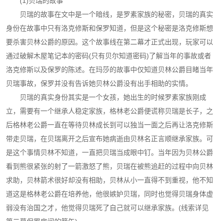
(1)贝瑞的故事
贝瑞的故事在文中是一个暗线，是罗素家族的秘密，贝瑞的真实
身份在故事中只有洛克修斯和保罗知道，但是这个秘密是洛克修斯想
要杀害贝林公爵的原因。这个故事线在第二幕才正式出现，玩家可以
通过破解木屋笔记本的密码(只有贝尔知道密码)了解当年的事故或者
洛克修斯以及保罗的陈述。在玛莎的故事中仅知道贝林公爵目睹当年
贝瑞事故，保罗并没有告诉她贝林公爵没有出手相助的实情。
贝瑞的真实身份其实是一个女孩，她出生的时候罗素家族刚成
立，需要有一个继承人稳定家族，格林老公爵便谎称贝瑞是长子，之
后格林老公爵一直在等待贝林成长到可以独当一面之后再让洛克修斯
带走贝瑞，在贝瑞离开之后宣布她病逝由贝林名正言顺继承家族。可
是这个事情贝林不知道，一直把贝瑞当成眼中钉。当年因为贝林公爵
看到熊很紧张的射了一箭激怒了熊，贝瑞在被熊追赶的过程中向贝林
求助，贝林箭术很好却没有相助，贝林从小一直得不到重视，他不知
道这是格林老公爵在培养他，他很嫉妒贝瑞，同时也觉得贝瑞身体虚
弱没有治国之才，他觉得贝瑞死了自己就可以继承家族。(线索详见