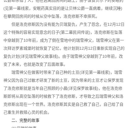
公爵却杀错了人，他在逃离回房间的路上，由于误食贝尔下的安眠药
(见第一幕线索，安眠药真实目的是让贝林公爵一直病着，继续沉睡)
在攀爬回房间的时候从空中坠落，洛克修斯不幸摔死。
但是洛克修斯因为没有能为贝瑞复仇，产生了怨念，在12月12日
这个特殊的容易实现意念的日子(第二幕民间传说)，洛克修斯在坠落
中穿越到了10年前，成为了倒在雪地中的瑞雪神父，瑞雪神父在第一
次拜访罗素城堡时就恢复了记忆，他计划到12月12日重新实现自己的
复仇计划(详见瑞雪神父故事线)。由于瑞雪神父穿越到了10年前，改
变了未来，也就是改变了后面故事。
瑞雪神父在做客时带来了自己种的土豆(详见第一幕线索)，瑞雪
神父因为自己过敏才研发了新的土豆，因为带来的土豆才让保罗发现
了洛克修斯就是当年自己照顾的小晨(详见保罗故事线)，他在洛克修
斯即将从高空坠落的时候救下了洛克修斯，才导致之后瑞雪神父和洛
克修斯出现在一个世界。洛克修斯其实是自己救了自己，自己给了自
己重生并救赎心灵的机会。
二、完整的故事