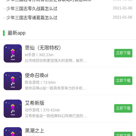
·
少年三国志零久战篇怎么过
2021-01-06
·
少年三国志零诸葛篇怎么过
2021-01-06
最新app
思仙（无限特权）
立即下载
bt手游丨392.23m
比传统回合制更加强大的宠物，摒弃复杂的宠物合成，普通宠物都可以拥有15技能，更有逆天宠物神技，带你体验不一样的宠物养成。一键挂机，解放双手不用肝;无限商城，一莲玉领全奖励;首充神技，助你成就大侠路;满vip，登录就送v15。
使命召唤ol
立即下载
射击游戏丨73.94m
使命召唤ol是一款具有竞争力的手机射击游戏。您一定会感到现实，丰富您的游戏体验并完成各种战斗任务以获得丰厚的回报。逼真的惊人武器带来了开创性的战斗，同时遵循经典的世界观并添加了全新的游戏玩法，玩家可以感受到射击的最大乐趣，并且玩家可以更好地
艾希新版
立即下载
动作游戏丨370.42mb
艾希新版是一款经典科幻风格打造的动作格斗类手游，超华丽炫酷的场景地图给你带来无与伦比的视觉享受，进入这个独特的世界当中展开精彩绝伦的战斗旅程，享受前所未有的爽快动作打击手感!艾希新版游戏亮点丰富的场景地图，超科幻的未来场景多样化的武器选择，
黑潮之上