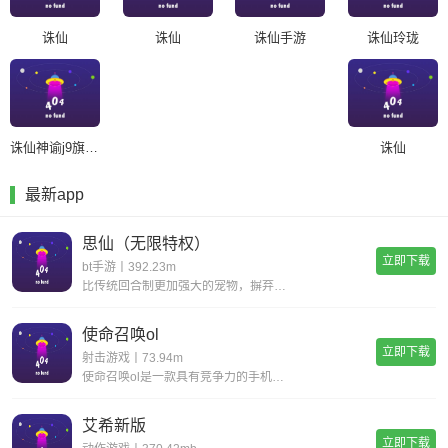
诛仙
诛仙
诛仙手游
诛仙玲珑
诛仙神谕j9旗舰厅官网版
诛仙
最新app
思仙（无限特权）
立即下载
bt手游丨392.23m
比传统回合制更加强大的宠物，摒弃复杂的宠物合成，普通宠物都可以拥有15技能，更有逆天宠物神技，带你体验不一样的宠物养成。一键挂机，解放双手不用肝;无限商城，一莲玉领全奖励;首充神技，助你成就大侠路;满vip，登录就送v15。
使命召唤ol
立即下载
射击游戏丨73.94m
使命召唤ol是一款具有竞争力的手机射击游戏。您一定会感到现实，丰富您的游戏体验并完成各种战斗任务以获得丰厚的回报。逼真的惊人武器带来了开创性的战斗，同时遵循经典的世界观并添加了全新的游戏玩法，玩家可以感受到射击的最大乐趣，并且玩家可以更好地
艾希新版
立即下载