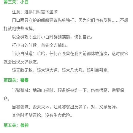
第三关：小白
注意：进拱门时需下坐骑
门口两只守护的麒麟建议先单独打，因为它们也有反弹……不想
打就跑快些甩掉。
以免群攻职业打小白时群到麒麟，伤到自己。
打小白的时候，首先全力输出。
当小白喊道：哈哈，任何召唤兽在我面前都休敢造次，这时候它
就会出现反弹状态，
该无敌无敌，该大道大道，该大凡大凡，该引商引商。
第四关：饕餮
当饕餮喊：地动山摇时，预备好被炸一下，伤害很高，需要保
命。
当饕餮喊：毁天灭地，注意饕餮出反弹了。对，又是反弹。
其他时间随意抡、没有生命危险。
第五关：兽神