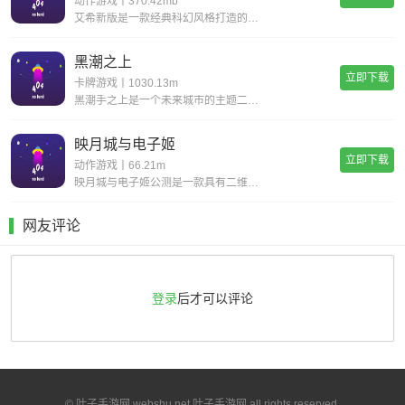
动作游戏丨370.42mb
艾希新版是一款经典科幻风格打造的动作格斗类手游，超华丽炫酷的场景地图给你带来无与伦比的视觉享受，进入这个独特的世界当中展开精彩绝伦的战斗旅程，享受前所未有的爽快动作打击手感!艾希新版游戏亮点丰富的场景地图，超科幻的未来场景多样化的武器选择，
黑潮之上
立即下载
卡牌游戏丨1030.13m
黑潮手之上是一个未来城市的主题二次元题材游戏,游戏背景设置在穿过时间和空间的未来,多样的地图关卡,令人紧张兴奋的冒险随机事件,战斗丰富的回合制策略组合二次元玩法,让你感受不一样的高自由度卡牌游戏,快点来下载黑潮之上进行体验吧!《黑潮之上》游
映月城与电子姬
立即下载
动作游戏丨66.21m
映月城与电子姬公测是一款具有二维风格的漂亮动作射击游戏。玩家可以自由选择自己的角色去奋斗系统的声音和字幕是超级无意义的，为玩家提供了各种丰富的故事和故事。感兴趣的朋友很快下载体验映月城与电子姬公测特色不同的角色有自己的能力和属性，玩家需要灵
网友评论
登录
后才可以评论
© 叶子手游网 webshu.net 叶子手游网 all rights reserved.