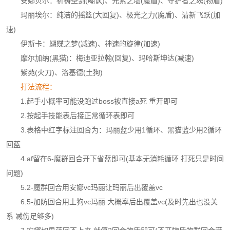
安娜贝尔：祈祷圣剑(嘲讽)、元素之墙(魔盾)、守护者之魂(物盾)
玛丽埃尔：纯洁的摇篮(大回复)、极光之力(魔盾)、清新飞跃(加
速)
伊斯卡：蝴蝶之梦(减速)、神速的旋律(加速)
摩尔加纳(黑猫)：梅迪亚拉翰(回复)、玛哈斯坤达(减速)
紫苑(火刀)、洛基德(土狗)
打法流程：
1.起手小概率可能没跑过boss被直接a死 重开即可
2.按起手技能表后接正常循环表即可
3.表格中红字标注回合为：玛丽蓝少用1循环、黑猫蓝少用2循环
回蓝
4.af留在6-魔群回合开下省蓝即可(基本无消耗循环 打死只是时间
问题)
5.2-魔群回合用安娜vc玛丽让玛丽后出覆盖vc
6.5-加防回合用土狗vc玛丽 大概率后出覆盖vc(及时先出也没关
系 减伤足够多)