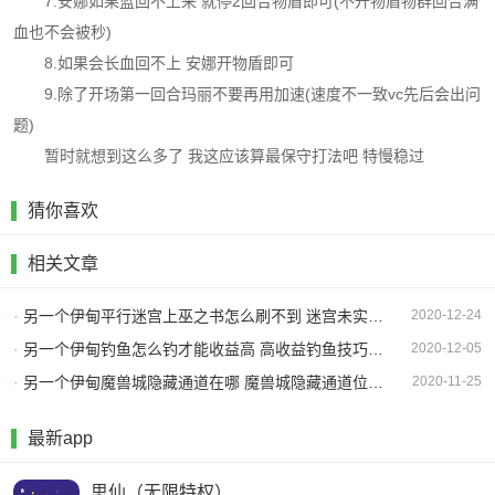
7.安娜如果蓝回不上来 就停2回合物盾即可(不开物盾物群回合满
血也不会被秒)
8.如果会长血回不上 安娜开物盾即可
9.除了开场第一回合玛丽不要再用加速(速度不一致vc先后会出问
题)
暂时就想到这么多了 我这应该算最保守打法吧 特慢稳过
猜你喜欢
相关文章
·
另一个伊甸平行迷宫上巫之书怎么刷不到 迷宫未实装道具
2020-12-24
·
另一个伊甸钓鱼怎么钓才能收益高 高收益钓鱼技巧一览
2020-12-05
·
另一个伊甸魔兽城隐藏通道在哪 魔兽城隐藏通道位置一览
2020-11-25
最新app
思仙（无限特权）