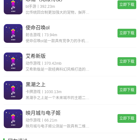
立即下载
bt手游丨392.23m
比传统回合制更加强大的宠物，摒弃复杂的宠物合成，普通宠物都可以拥有15技能，更有逆天宠物神技，带你体验不一样的宠物养成。一键挂机，解放双手不用肝;无限商城，一莲玉领全奖励;首充神技，助你成就大侠路;满vip，登录就送v15。
使命召唤ol
立即下载
射击游戏丨73.94m
使命召唤ol是一款具有竞争力的手机射击游戏。您一定会感到现实，丰富您的游戏体验并完成各种战斗任务以获得丰厚的回报。逼真的惊人武器带来了开创性的战斗，同时遵循经典的世界观并添加了全新的游戏玩法，玩家可以感受到射击的最大乐趣，并且玩家可以更好地
艾希新版
立即下载
动作游戏丨370.42mb
艾希新版是一款经典科幻风格打造的动作格斗类手游，超华丽炫酷的场景地图给你带来无与伦比的视觉享受，进入这个独特的世界当中展开精彩绝伦的战斗旅程，享受前所未有的爽快动作打击手感!艾希新版游戏亮点丰富的场景地图，超科幻的未来场景多样化的武器选择，
黑潮之上
立即下载
卡牌游戏丨1030.13m
黑潮手之上是一个未来城市的主题二次元题材游戏,游戏背景设置在穿过时间和空间的未来,多样的地图关卡,令人紧张兴奋的冒险随机事件,战斗丰富的回合制策略组合二次元玩法,让你感受不一样的高自由度卡牌游戏,快点来下载黑潮之上进行体验吧!《黑潮之上》游
映月城与电子姬
立即下载
动作游戏丨66.21m
映月城与电子姬公测是一款具有二维风格的漂亮动作射击游戏。玩家可以自由选择自己的角色去奋斗系统的声音和字幕是超级无意义的，为玩家提供了各种丰富的故事和故事。感兴趣的朋友很快下载体验映月城与电子姬公测特色不同的角色有自己的能力和属性，玩家需要灵