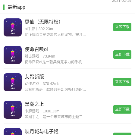
2021-02-19
最新app
思仙（无限特权）
立即下载
bt手游丨392.23m
比传统回合制更加强大的宠物，摒弃复杂的宠物合成，普通宠物都可以拥有15技能，更有逆天宠物神技，带你体验不一样的宠物养成。一键挂机，解放双手不用肝;无限商城，一莲玉领全奖励;首充神技，助你成就大侠路;满vip，登录就送v15。
使命召唤ol
立即下载
射击游戏丨73.94m
使命召唤ol是一款具有竞争力的手机射击游戏。您一定会感到现实，丰富您的游戏体验并完成各种战斗任务以获得丰厚的回报。逼真的惊人武器带来了开创性的战斗，同时遵循经典的世界观并添加了全新的游戏玩法，玩家可以感受到射击的最大乐趣，并且玩家可以更好地
艾希新版
立即下载
动作游戏丨370.42mb
艾希新版是一款经典科幻风格打造的动作格斗类手游，超华丽炫酷的场景地图给你带来无与伦比的视觉享受，进入这个独特的世界当中展开精彩绝伦的战斗旅程，享受前所未有的爽快动作打击手感!艾希新版游戏亮点丰富的场景地图，超科幻的未来场景多样化的武器选择，
黑潮之上
立即下载
卡牌游戏丨1030.13m
黑潮手之上是一个未来城市的主题二次元题材游戏,游戏背景设置在穿过时间和空间的未来,多样的地图关卡,令人紧张兴奋的冒险随机事件,战斗丰富的回合制策略组合二次元玩法,让你感受不一样的高自由度卡牌游戏,快点来下载黑潮之上进行体验吧!《黑潮之上》游
映月城与电子姬