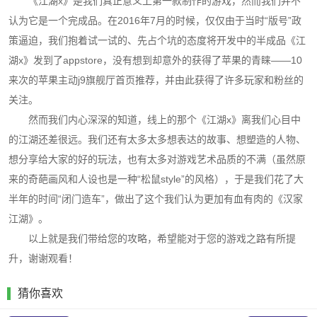
《江湖x》是我们真正意义上第一款制作的游戏，然而我们并不
认为它是一个完成品。在2016年7月的时候，仅仅由于当时“版号”政
策逼迫，我们抱着试一试的、先占个坑的态度将开发中的半成品《江
湖x》发到了appstore，没有想到却意外的获得了苹果的青睐——10
来次的苹果主动j9旗舰厅首页推荐，并由此获得了许多玩家和粉丝的
关注。
然而我们内心深深的知道，线上的那个《江湖x》离我们心目中
的江湖还差很远。我们还有太多太多想表达的故事、想塑造的人物、
想分享给大家的好的玩法，也有太多对游戏艺术品质的不满（虽然原
来的奇葩画风和人设也是一种“松鼠style”的风格），于是我们花了大
半年的时间“闭门造车”，做出了这个我们认为更加有血有肉的《汉家
江湖》。
以上就是我们带给您的攻略，希望能对于您的游戏之路有所提
升，谢谢观看！
猜你喜欢