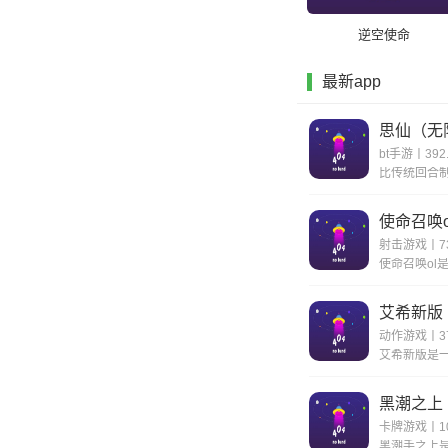
逆空使命
最新app
思仙（无
bt手游丨392
使命召唤o
射击游戏丨73
艾希新版
动作游戏丨37
黑潮之上
卡牌游戏丨10