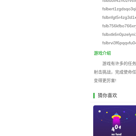
fslbuuv42h0zrvs
fslbert1zgdsqo3q
fslbnfgt5r4zg3d1
fslb756kfbo766x
fslbxtk6n0pzelyni
fslbrvi3f6pqqvfu0
游戏介绍
游戏有许多的任
射击挑战，完成使命
变得更厉害!
猜你喜欢