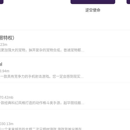
逆空使命
限特权）
.23m
比传统回合制更加强大的宠物，摒弃复杂的宠物合成，普通宠物都可以拥有15技能，更有逆天宠物神技，带你体验不一样的宠物养成。一键挂机，解放双手不用肝;无限商城，一莲玉领全奖励;首充神技，助你成就大侠路;满vip，登录就送v15。
l
.94m
使命召唤ol是一款具有竞争力的手机射击游戏。您一定会感到现实，丰富您的游戏体验并完成各种战斗任务以获得丰厚的回报。逼真的惊人武器带来了开创性的战斗，同时遵循经典的世界观并添加了全新的游戏玩法，玩家可以感受到射击的最大乐趣，并且玩家可以更好地
0.42mb
艾希新版是一款经典科幻风格打造的动作格斗类手游，超华丽炫酷的场景地图给你带来无与伦比的视觉享受，进入这个独特的世界当中展开精彩绝伦的战斗旅程，享受前所未有的爽快动作打击手感!艾希新版游戏亮点丰富的场景地图，超科幻的未来场景多样化的武器选择，
30.13m
黑潮手之上是一个未来城市的主题二次元题材游戏,游戏背景设置在穿过时间和空间的未来,多样的地图关卡,令人紧张兴奋的冒险随机事件,战斗丰富的回合制策略组合二次元玩法,让你感受不一样的高自由度卡牌游戏,快点来下载黑潮之上进行体验吧!《黑潮之上》游