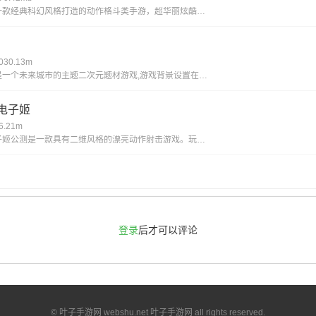
艾希新版是一款经典科幻风格打造的动作格斗类手游，超华丽炫酷的场景地图给你带来无与伦比的视觉享受，进入这个独特的世界当中展开精彩绝伦的战斗旅程，享受前所未有的爽快动作打击手感!艾希新版游戏亮点丰富的场景地图，超科幻的未来场景多样化的武器选择，
30.13m
黑潮手之上是一个未来城市的主题二次元题材游戏,游戏背景设置在穿过时间和空间的未来,多样的地图关卡,令人紧张兴奋的冒险随机事件,战斗丰富的回合制策略组合二次元玩法,让你感受不一样的高自由度卡牌游戏,快点来下载黑潮之上进行体验吧!《黑潮之上》游
电子姬
.21m
映月城与电子姬公测是一款具有二维风格的漂亮动作射击游戏。玩家可以自由选择自己的角色去奋斗系统的声音和字幕是超级无意义的，为玩家提供了各种丰富的故事和故事。感兴趣的朋友很快下载体验映月城与电子姬公测特色不同的角色有自己的能力和属性，玩家需要灵
登录
后才可以评论
© 叶子手游网 webshu.net 叶子手游网 all rights reserved.