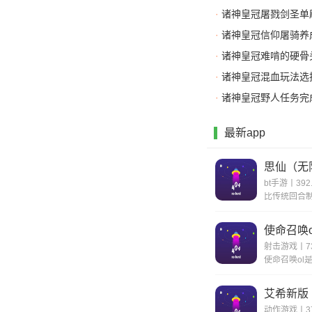
·
诸神皇冠屠戮剑圣单
·
诸神皇冠信仰屠骑养
·
诸神皇冠难啃的硬骨
·
诸神皇冠混血玩法选
·
诸神皇冠野人任务完
最新app
思仙（无
bt手游丨392
使命召唤o
射击游戏丨73
艾希新版
动作游戏丨37