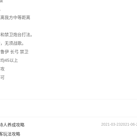
级
机
距离我方中等距离
弓和禁卫炮台打法。
动，无须战歌。
鲁伊 长弓 禁卫
均45以上
对攻
不可
诗人养成攻略
2021-03-23
2021-06-
客玩法攻略