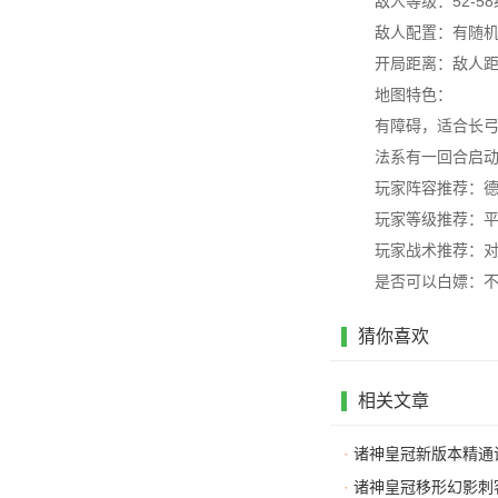
敌人等级：52-58
敌人配置：有随
开局距离：敌人
地图特色：
有障碍，适合长
法系有一回合启
玩家阵容推荐：德
玩家等级推荐：平
玩家战术推荐：
是否可以白嫖：
猜你喜欢
相关文章
·
诸神皇冠新版本精通
·
诸神皇冠移形幻影刺