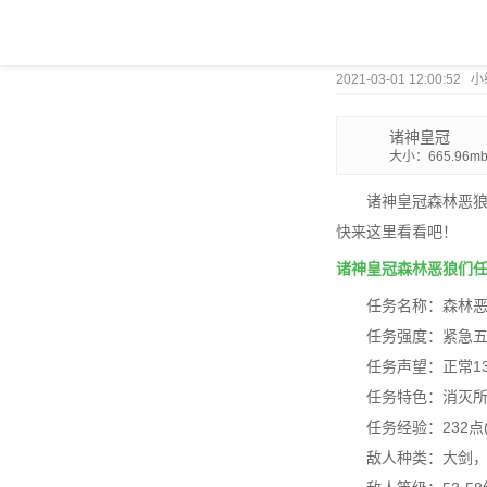
2021-03-01 12:00:52
诸神皇冠
大小：665.96m
诸神皇冠森林恶
快来这里看看吧！
诸神皇冠森林恶狼们
任务名称：森林
任务强度：紧急
任务声望：正常13
任务特色：消灭
任务经验：232点(
敌人种类：大剑