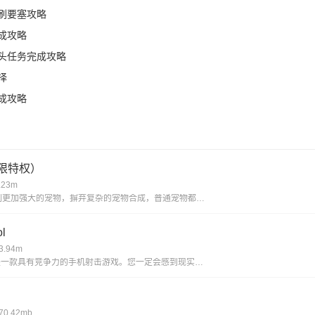
刷要塞攻略
成攻略
头任务完成攻略
择
成攻略
限特权）
.23m
比传统回合制更加强大的宠物，摒弃复杂的宠物合成，普通宠物都可以拥有15技能，更有逆天宠物神技，带你体验不一样的宠物养成。一键挂机，解放双手不用肝;无限商城，一莲玉领全奖励;首充神技，助你成就大侠路;满vip，登录就送v15。
l
.94m
使命召唤ol是一款具有竞争力的手机射击游戏。您一定会感到现实，丰富您的游戏体验并完成各种战斗任务以获得丰厚的回报。逼真的惊人武器带来了开创性的战斗，同时遵循经典的世界观并添加了全新的游戏玩法，玩家可以感受到射击的最大乐趣，并且玩家可以更好地
0.42mb