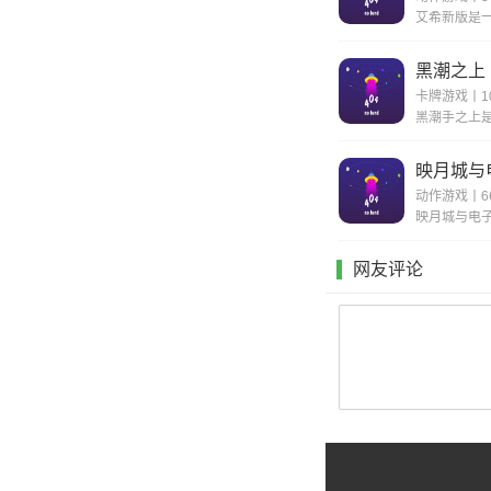
黑潮之上
卡牌游戏丨10
映月城与
动作游戏丨66
网友评论