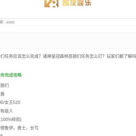
 小编：aoao
b
狼们任务应该怎么完成？诸神皇冠森林恶狼们任务怎么打？玩家们都了解
任务完成攻略
恶狼们
五盾
0/女王520
所有敌人
100%经验)
，德鲁伊，勇士，长弓