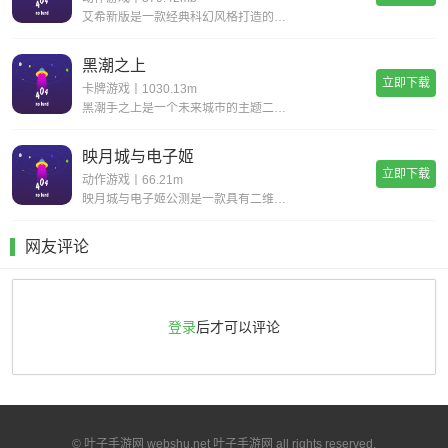
艾希新版是一款经典科幻风格打造的动作格斗类手游，超华丽炫酷的场景地图给你带来无与伦比的视觉享受，进入这个独特的世界当中展开精彩绝伦的战斗旅程，享受前所未有的爽快动作打击手感!艾希新版游戏亮点丰富的场景地图，超科幻的未来场景多样化的武器选择，
黑潮之上
立即下载
卡牌游戏丨1030.13m
黑潮手之上是一个未来城市的主题二次元题材游戏,游戏背景设置在穿过时间和空间的未来,多样的地图关卡,令人紧张兴奋的冒险随机事件,战斗丰富的回合制策略组合二次元玩法,让你感受不一样的高自由度卡牌游戏,快点来下载黑潮之上进行体验吧!《黑潮之上》游
映月城与电子姬
立即下载
动作游戏丨66.21m
映月城与电子姬公测是一款具有二维风格的漂亮动作射击游戏。玩家可以自由选择自己的角色去奋斗系统的声音和字幕是超级无意义的，为玩家提供了各种丰富的故事和故事。感兴趣的朋友很快下载体验映月城与电子姬公测特色不同的角色有自己的能力和属性，玩家需要灵
网友评论
登录
后才可以评论
© 叶子手游网 webshu.net 叶子手游网 all rights reserved.