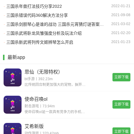
·
三国杀年兽打法技巧分享2022
2022-01-21
·
三国杀错误代码360解决方法分享
2021-09-08
·
三国杀剑胆琴心是谁的战功 三国杀元宵猜灯谜答案大全2021
2021-03-02
·
三国杀武将卧龙凤雏强度分析及玩法介绍
2021-02-20
·
三国杀新武将列传文姬辨琴怎么开启
2021-01-23
最新app
思仙（无限特权）
立即下载
bt手游丨392.23m
比传统回合制更加强大的宠物，摒弃复杂的宠物合成，普通宠物都可以拥有15技能，更有逆天宠物神技，带你体验不一样的宠物养成。一键挂机，解放双手不用肝;无限商城，一莲玉领全奖励;首充神技，助你成就大侠路;满vip，登录就送v15。
使命召唤ol
立即下载
射击游戏丨73.94m
使命召唤ol是一款具有竞争力的手机射击游戏。您一定会感到现实，丰富您的游戏体验并完成各种战斗任务以获得丰厚的回报。逼真的惊人武器带来了开创性的战斗，同时遵循经典的世界观并添加了全新的游戏玩法，玩家可以感受到射击的最大乐趣，并且玩家可以更好地
艾希新版
立即下载
动作游戏丨370.42mb