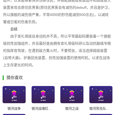
组件，以求能够更快杀伤原住民，并搭配旗舰级索敌组件和超级放大
装置来攻击原住民黑客(原住民黑客会有减伤的debuff，并且是护卫，
所以旗舰的减伤很严重，平常4000的秒伤能减到500左右)，以减轻
饕或日冕的伤害负担。
总结
由于宣礼塔级自身动抗并不高，所以平常最起码要装备一个旗舰
级抗性加强组件，并且最好是由拥有宣礼塔级科研以及动抗脑插专精
的指挥官驾驶，在遇到敌方集火时，不要慌张，适当选择超级装置
(自带大盾)、护盾回充装置、抗性加强装置的使用时机，以求在战场
上生存更长的时间。
猜你喜欢
银河战争
银河战魂红包版
银河之战
银河突击队内置菜单