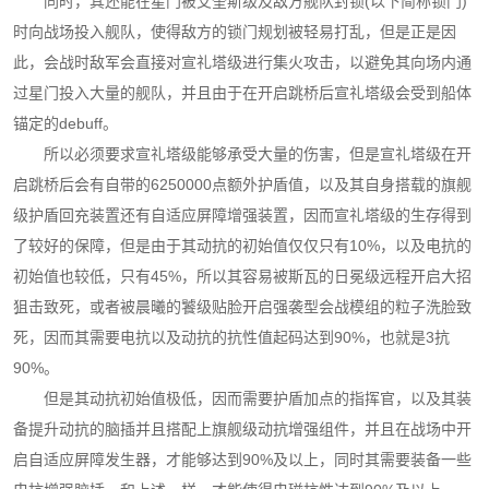
同时，其还能在星门被艾奎斯级及敌方舰队封锁(以下简称锁门)
时向战场投入舰队，使得敌方的锁门规划被轻易打乱，但是正是因
此，会战时敌军会直接对宣礼塔级进行集火攻击，以避免其向场内通
过星门投入大量的舰队，并且由于在开启跳桥后宣礼塔级会受到船体
锚定的debuff。
所以必须要求宣礼塔级能够承受大量的伤害，但是宣礼塔级在开
启跳桥后会有自带的6250000点额外护盾值，以及其自身搭载的旗舰
级护盾回充装置还有自适应屏障增强装置，因而宣礼塔级的生存得到
了较好的保障，但是由于其动抗的初始值仅仅只有10%，以及电抗的
初始值也较低，只有45%，所以其容易被斯瓦的日冕级远程开启大招
狙击致死，或者被晨曦的饕级贴脸开启强袭型会战模组的粒子洗脸致
死，因而其需要电抗以及动抗的抗性值起码达到90%，也就是3抗
90%。
但是其动抗初始值极低，因而需要护盾加点的指挥官，以及其装
备提升动抗的脑插并且搭配上旗舰级动抗增强组件，并且在战场中开
启自适应屏障发生器，才能够达到90%及以上，同时其需要装备一些