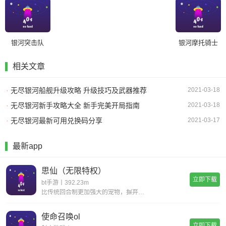
银河突击队
银河摩托骑士
相关文章
·
无尽银河船舰升级攻略 升级技巧及武器推荐
2021-03-18
·
无尽银河新手攻略大全 新手完美开局指南
2021-03-18
·
无尽银河最新可用兑换码分享
2021-03-17
最新app
思仙（无限特权）
立即下载
bt手游丨392.23m
比传统回合制更加强大的宠物，摒弃复杂的宠物合成，普通宠物都可以拥有15技能，更有逆天宠物神技，带你体验不一样的宠物养成。一键挂机，解放双手不用肝;无限商城，一莲玉领全奖励;首充神技，助你成就大侠路;满vip，登录就送v15。
使命召唤ol
立即下载