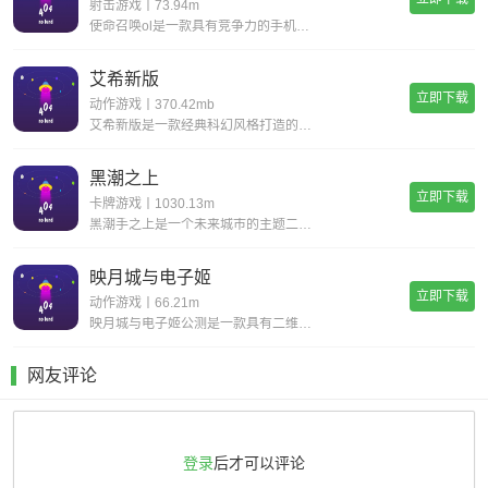
射击游戏丨73.94m
使命召唤ol是一款具有竞争力的手机射击游戏。您一定会感到现实，丰富您的游戏体验并完成各种战斗任务以获得丰厚的回报。逼真的惊人武器带来了开创性的战斗，同时遵循经典的世界观并添加了全新的游戏玩法，玩家可以感受到射击的最大乐趣，并且玩家可以更好地
艾希新版
立即下载
动作游戏丨370.42mb
艾希新版是一款经典科幻风格打造的动作格斗类手游，超华丽炫酷的场景地图给你带来无与伦比的视觉享受，进入这个独特的世界当中展开精彩绝伦的战斗旅程，享受前所未有的爽快动作打击手感!艾希新版游戏亮点丰富的场景地图，超科幻的未来场景多样化的武器选择，
黑潮之上
立即下载
卡牌游戏丨1030.13m
黑潮手之上是一个未来城市的主题二次元题材游戏,游戏背景设置在穿过时间和空间的未来,多样的地图关卡,令人紧张兴奋的冒险随机事件,战斗丰富的回合制策略组合二次元玩法,让你感受不一样的高自由度卡牌游戏,快点来下载黑潮之上进行体验吧!《黑潮之上》游
映月城与电子姬
立即下载
动作游戏丨66.21m
映月城与电子姬公测是一款具有二维风格的漂亮动作射击游戏。玩家可以自由选择自己的角色去奋斗系统的声音和字幕是超级无意义的，为玩家提供了各种丰富的故事和故事。感兴趣的朋友很快下载体验映月城与电子姬公测特色不同的角色有自己的能力和属性，玩家需要灵
网友评论
登录
后才可以评论