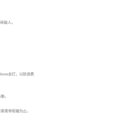
撕碎敌人。
oss去打，以防浪费
伤害。
害类青帝祝福为止。