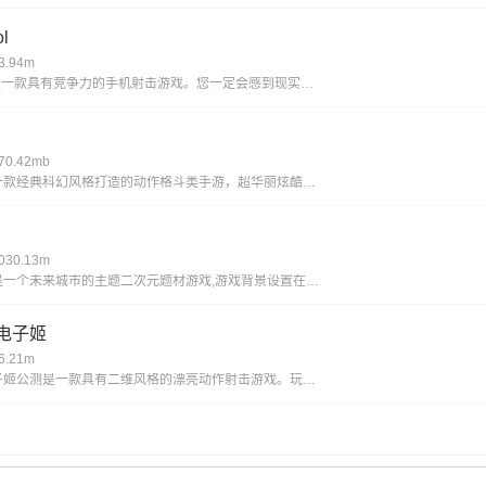
l
.94m
使命召唤ol是一款具有竞争力的手机射击游戏。您一定会感到现实，丰富您的游戏体验并完成各种战斗任务以获得丰厚的回报。逼真的惊人武器带来了开创性的战斗，同时遵循经典的世界观并添加了全新的游戏玩法，玩家可以感受到射击的最大乐趣，并且玩家可以更好地
0.42mb
艾希新版是一款经典科幻风格打造的动作格斗类手游，超华丽炫酷的场景地图给你带来无与伦比的视觉享受，进入这个独特的世界当中展开精彩绝伦的战斗旅程，享受前所未有的爽快动作打击手感!艾希新版游戏亮点丰富的场景地图，超科幻的未来场景多样化的武器选择，
30.13m
黑潮手之上是一个未来城市的主题二次元题材游戏,游戏背景设置在穿过时间和空间的未来,多样的地图关卡,令人紧张兴奋的冒险随机事件,战斗丰富的回合制策略组合二次元玩法,让你感受不一样的高自由度卡牌游戏,快点来下载黑潮之上进行体验吧!《黑潮之上》游
电子姬
.21m
映月城与电子姬公测是一款具有二维风格的漂亮动作射击游戏。玩家可以自由选择自己的角色去奋斗系统的声音和字幕是超级无意义的，为玩家提供了各种丰富的故事和故事。感兴趣的朋友很快下载体验映月城与电子姬公测特色不同的角色有自己的能力和属性，玩家需要灵