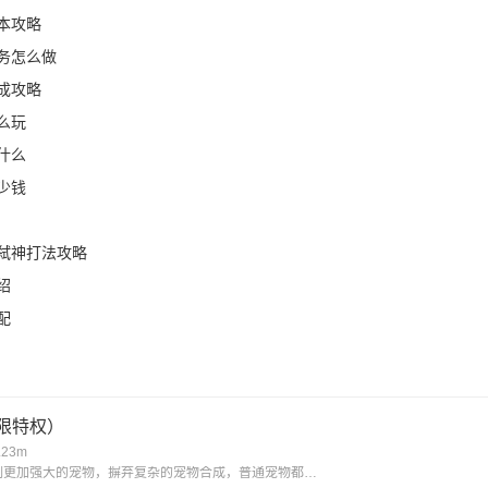
本攻略
务怎么做
成攻略
么玩
什么
少钱
弑神打法攻略
绍
配
限特权）
.23m
比传统回合制更加强大的宠物，摒弃复杂的宠物合成，普通宠物都可以拥有15技能，更有逆天宠物神技，带你体验不一样的宠物养成。一键挂机，解放双手不用肝;无限商城，一莲玉领全奖励;首充神技，助你成就大侠路;满vip，登录就送v15。