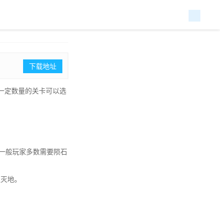
下载地址
一定数量的关卡可以选
，一般玩家多数需要陨石
天灭地。