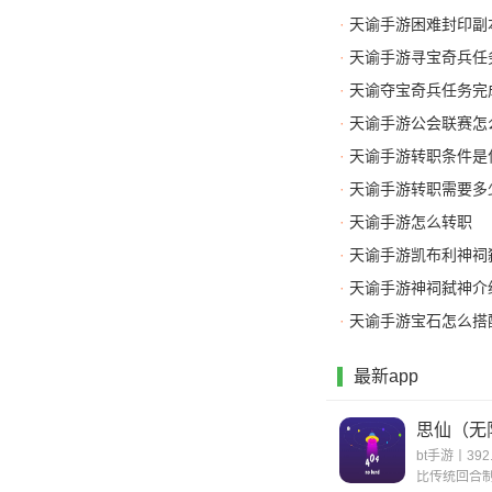
·
天谕手游困难封印副
·
天谕手游寻宝奇兵任
·
天谕夺宝奇兵任务完
·
天谕手游公会联赛怎
·
天谕手游转职条件是
·
天谕手游转职需要多
·
天谕手游怎么转职
·
天谕手游凯布利神祠
·
天谕手游神祠弑神介
·
天谕手游宝石怎么搭
最新app
思仙（无
bt手游丨392