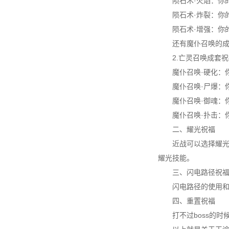
陨石术·火焰：你
陨石术·炸裂：你
陨石术·增强：你
还有魔仆召唤的
2.亡灵召唤成套
魔仆召唤·硬化：
魔仆召唤·尸爆：
魔仆召唤·御魂：
魔仆召唤·扑击：
二、耀光祝福
近战可以选择耀光
耀光技能。
三、闪电路径祝
闪电路径的使用和
四、重置祝福
打不过boss的