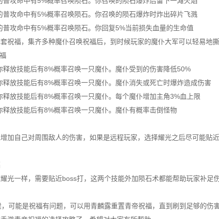
的普攻命中有5%概率召唤陨石。你召唤的陨石爆炸后留下一滩火焰
的普攻命中有5%概率召唤陨石。你召唤的陨石爆炸时炸出碎片飞溅
的普攻命中有5%概率召唤陨石。你回复5%当前损失血量的生命值
成套祝福，集齐多种魔仆召唤祝福后，到时候玩家的魔仆大军可以轻易地
祝福
你释放技能后有8%概率召唤一只魔仆。魔仆受到的伤害降低50%
你释放技能后有8%概率召唤一只魔仆。魔仆消失或死亡时爆炸造成伤害
你释放技能后有8%概率召唤一只魔仆。每个魔仆增加主角3%血上限
你释放技能后有8%概率召唤一只魔仆。魔仆有概率击倒怪物
增加自己对周围敌人的伤害，如果是远程玩家，选择耀光之后尽可能贴近b
福
耀光一样，需要贴近boss打，这两个技能外加陨石术都能帮助玩家补足
时候，可能是祝福有问题，可以用青麟露重置青帝祝福，直到刷到足够的伤