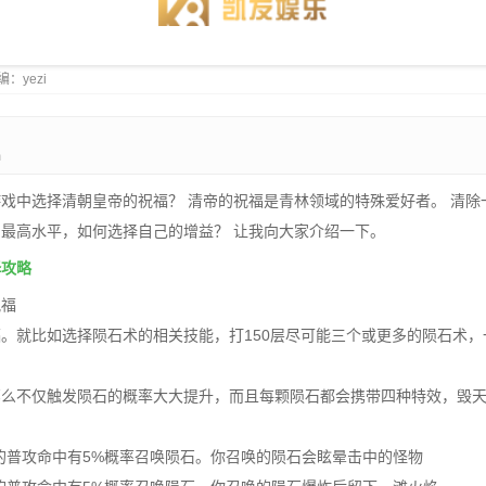
小编：yezi
m
戏中选择清朝皇帝的祝福？ 清帝的祝福是青林领域的特殊爱好者。 清除
最高水平，如何选择自己的增益？ 让我向大家介绍一下。
择攻略
祝福
。就比如选择陨石术的相关技能，打150层尽可能三个或更多的陨石术
那么不仅触发陨石的概率大大提升，而且每颗陨石都会携带四种特效，毁
的普攻命中有5%概率召唤陨石。你召唤的陨石会眩晕击中的怪物