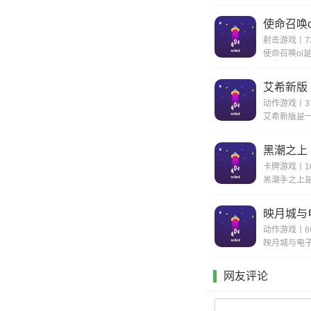
使命召唤o
射击游戏丨73
艾希新版
动作游戏丨37
黑潮之上
卡牌游戏丨10
映月城与
动作游戏丨66
网友评论