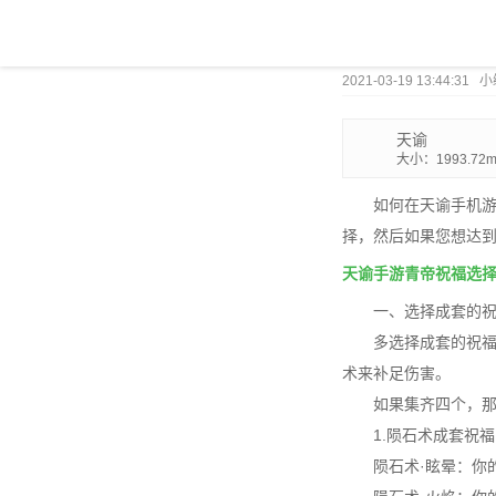
2021-03-19 13:44:31 
天谕
大小：1993.72
如何在天谕手机游
择，然后如果您想达到
天谕手游青帝祝福选
一、选择成套的
多选择成套的祝福
术来补足伤害。
如果集齐四个，
1.陨石术成套祝福
陨石术·眩晕：你