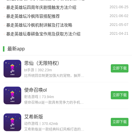
·
暴走英雄坛四周年庆剧情触发方法介绍
2021-06-25
·
暴走英雄坛冷枫阵容搭配推荐
2021-06-02
·
暴走英雄坛冷枫机制详解及打法攻略
2021-05-07
·
暴走英雄坛春耕鱼宝作用及获取方法介绍
2021-04-21
最新app
思仙（无限特权）
立即下载
bt手游丨392.23m
比传统回合制更加强大的宠物，摒弃复杂的宠物合成，普通宠物都可以拥有15技能，更有逆天宠物神技，带你体验不一样的宠物养成。一键挂机，解放双手不用肝;无限商城，一莲玉领全奖励;首充神技，助你成就大侠路;满vip，登录就送v15。
使命召唤ol
立即下载
射击游戏丨73.94m
使命召唤ol是一款具有竞争力的手机射击游戏。您一定会感到现实，丰富您的游戏体验并完成各种战斗任务以获得丰厚的回报。逼真的惊人武器带来了开创性的战斗，同时遵循经典的世界观并添加了全新的游戏玩法，玩家可以感受到射击的最大乐趣，并且玩家可以更好地
艾希新版
立即下载
动作游戏丨370.42mb
艾希新版是一款经典科幻风格打造的动作格斗类手游，超华丽炫酷的场景地图给你带来无与伦比的视觉享受，进入这个独特的世界当中展开精彩绝伦的战斗旅程，享受前所未有的爽快动作打击手感!艾希新版游戏亮点丰富的场景地图，超科幻的未来场景多样化的武器选择，