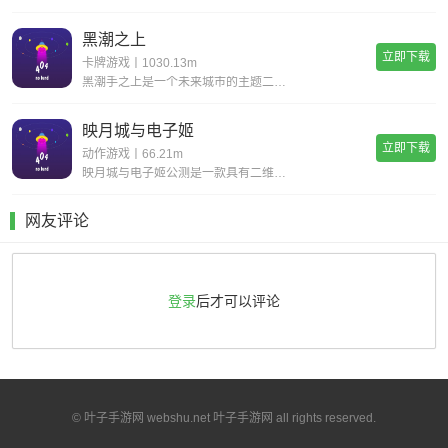
黑潮之上
立即下载
卡牌游戏丨1030.13m
黑潮手之上是一个未来城市的主题二次元题材游戏,游戏背景设置在穿过时间和空间的未来,多样的地图关卡,令人紧张兴奋的冒险随机事件,战斗丰富的回合制策略组合二次元玩法,让你感受不一样的高自由度卡牌游戏,快点来下载黑潮之上进行体验吧!《黑潮之上》游
映月城与电子姬
立即下载
动作游戏丨66.21m
映月城与电子姬公测是一款具有二维风格的漂亮动作射击游戏。玩家可以自由选择自己的角色去奋斗系统的声音和字幕是超级无意义的，为玩家提供了各种丰富的故事和故事。感兴趣的朋友很快下载体验映月城与电子姬公测特色不同的角色有自己的能力和属性，玩家需要灵
网友评论
登录
后才可以评论
© 叶子手游网 webshu.net 叶子手游网 all rights reserved.