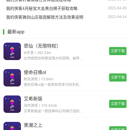
·
我的侠客4月秘宝大会黑白棋子获取攻略
2021-04-20
·
我的侠客铸剑山庄锻造解锁方法及效果说明
2021-04-14
最新app
思仙（无限特权）
立即下载
bt手游丨392.23m
比传统回合制更加强大的宠物，摒弃复杂的宠物合成，普通宠物都可以拥有15技能，更有逆天宠物神技，带你体验不一样的宠物养成。一键挂机，解放双手不用肝;无限商城，一莲玉领全奖励;首充神技，助你成就大侠路;满vip，登录就送v15。
使命召唤ol
立即下载
射击游戏丨73.94m
使命召唤ol是一款具有竞争力的手机射击游戏。您一定会感到现实，丰富您的游戏体验并完成各种战斗任务以获得丰厚的回报。逼真的惊人武器带来了开创性的战斗，同时遵循经典的世界观并添加了全新的游戏玩法，玩家可以感受到射击的最大乐趣，并且玩家可以更好地
艾希新版
立即下载
动作游戏丨370.42mb
艾希新版是一款经典科幻风格打造的动作格斗类手游，超华丽炫酷的场景地图给你带来无与伦比的视觉享受，进入这个独特的世界当中展开精彩绝伦的战斗旅程，享受前所未有的爽快动作打击手感!艾希新版游戏亮点丰富的场景地图，超科幻的未来场景多样化的武器选择，
黑潮之上