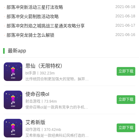
·
部落冲突新活动三星打法攻略
2021-06-18
·
部落冲突火箭制胜活动攻略
2021-06-18
·
部落冲突烈焰之城挑战三星通关攻略分享
2021-06-17
·
部落冲突龙骑士怎么解锁
2021-06-16
最新app
思仙（无限特权）
立即下载
bt手游丨392.23m
比传统回合制更加强大的宠物，摒弃复杂的宠物合成，普通宠物都可以拥有15技能，更有逆天宠物神技，带你体验不一样的宠物养成。一键挂机，解放双手不用肝;无限商城，一莲玉领全奖励;首充神技，助你成就大侠路;满vip，登录就送v15。
使命召唤ol
立即下载
射击游戏丨73.94m
使命召唤ol是一款具有竞争力的手机射击游戏。您一定会感到现实，丰富您的游戏体验并完成各种战斗任务以获得丰厚的回报。逼真的惊人武器带来了开创性的战斗，同时遵循经典的世界观并添加了全新的游戏玩法，玩家可以感受到射击的最大乐趣，并且玩家可以更好地
艾希新版
立即下载
动作游戏丨370.42mb
艾希新版是一款经典科幻风格打造的动作格斗类手游，超华丽炫酷的场景地图给你带来无与伦比的视觉享受，进入这个独特的世界当中展开精彩绝伦的战斗旅程，享受前所未有的爽快动作打击手感!艾希新版游戏亮点丰富的场景地图，超科幻的未来场景多样化的武器选择，