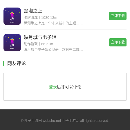
黑潮之上
立即下载
卡牌游戏丨1030.13m
黑潮手之上是一个未来城市的主题二次元题材游戏,游戏背景设置在穿过时间和空间的未来,多样的地图关卡,令人紧张兴奋的冒险随机事件,战斗丰富的回合制策略组合二次元玩法,让你感受不一样的高自由度卡牌游戏,快点来下载黑潮之上进行体验吧!《黑潮之上》游
映月城与电子姬
立即下载
动作游戏丨66.21m
映月城与电子姬公测是一款具有二维风格的漂亮动作射击游戏。玩家可以自由选择自己的角色去奋斗系统的声音和字幕是超级无意义的，为玩家提供了各种丰富的故事和故事。感兴趣的朋友很快下载体验映月城与电子姬公测特色不同的角色有自己的能力和属性，玩家需要灵
网友评论
登录
后才可以评论
© 叶子手游网 webshu.net 叶子手游网 all rights reserved.