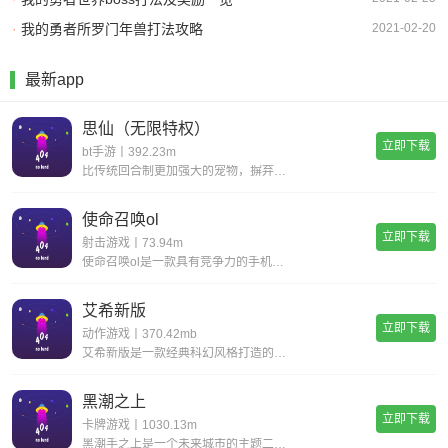
·
我的勇者所罗门年兽打法攻略
2021-02-20
最新app
思仙（无限特权）
立即下载
bt手游丨392.23m
比传统回合制更加强大的宠物，摒弃复杂的宠物合成，普通宠物都可以拥有15技能，更有逆天宠物神技，带你体验不一样的宠物养成。一键挂机，解放双手不用肝;无限商城，一莲玉领全奖励;首充神技，助你成就大侠路;满vip，登录就送v15。
使命召唤ol
立即下载
射击游戏丨73.94m
使命召唤ol是一款具有竞争力的手机射击游戏。您一定会感到现实，丰富您的游戏体验并完成各种战斗任务以获得丰厚的回报。逼真的惊人武器带来了开创性的战斗，同时遵循经典的世界观并添加了全新的游戏玩法，玩家可以感受到射击的最大乐趣，并且玩家可以更好地
艾希新版
立即下载
动作游戏丨370.42mb
艾希新版是一款经典科幻风格打造的动作格斗类手游，超华丽炫酷的场景地图给你带来无与伦比的视觉享受，进入这个独特的世界当中展开精彩绝伦的战斗旅程，享受前所未有的爽快动作打击手感!艾希新版游戏亮点丰富的场景地图，超科幻的未来场景多样化的武器选择，
黑潮之上
立即下载
卡牌游戏丨1030.13m
黑潮手之上是一个未来城市的主题二次元题材游戏,游戏背景设置在穿过时间和空间的未来,多样的地图关卡,令人紧张兴奋的冒险随机事件,战斗丰富的回合制策略组合二次元玩法,让你感受不一样的高自由度卡牌游戏,快点来下载黑潮之上进行体验吧!《黑潮之上》游