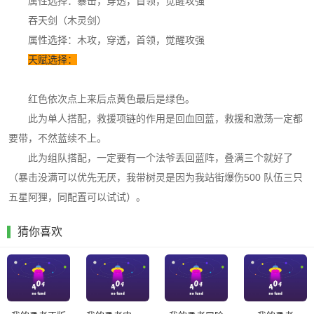
属性选择：暴击，穿透，首领，觉醒攻强
吞天剑（木灵剑）
属性选择：木攻，穿透，首领，觉醒攻强
天赋选择：
红色依次点上来后点黄色最后是绿色。
此为单人搭配，救援项链的作用是回血回蓝，救援和激荡一定都
要带，不然蓝续不上。
此为组队搭配，一定要有一个法爷丢回蓝阵，叠满三个就好了
（暴击没满可以优先无厌，我带树灵是因为我站街爆伤500 队伍三只
五星阿狸，同配置可以试试）。
猜你喜欢