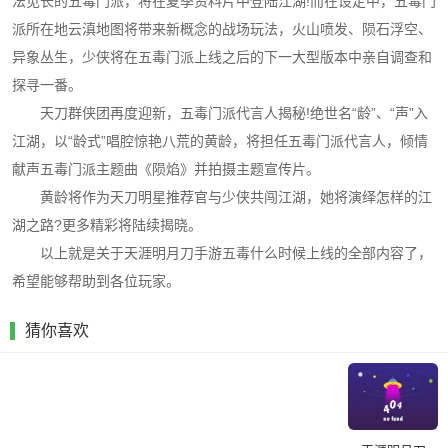
法见长的五毒门派，将在夏季资料片中登陆江湖!而在设定中，五毒门
派所在地云滇地图将带来新概念的战场玩法，火山喷发、陨石浮空、
异象丛生，少侠将在五毒门派上线之后的下一大型版本中亲自调查和
探寻一番。
天刀群侠团再度迎新，五毒门派代言人揭秘!绝世名“龄”、“声”入
江湖，以“龄式”唱腔惊艳八荒的黄龄，将担任五毒门派代言人，倾情
献声五毒门派主题曲《陨焰》并拍摄主题宣传片。
黄龄将作为天刀明星推荐官与少侠共闯江湖，她将演绎怎样的江
湖之路?更多精彩将陆续揭晓。
以上就是关于天涯明月刀手游五毒什么时候上线的全部内容了，
希望能够帮助到各位玩家。
猜你喜欢