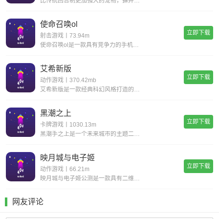
比传统回合制更加强大的宠物，摒弃复杂的宠物合成，普通宠物都可以拥有15技能，更有逆天宠物神技，带你体验不一样的宠物养成。一键挂机，解放双手不用肝;无限商城，一莲玉领全奖励;首充神技，助你成就大侠路;满vip，登录就送v15。
使命召唤ol
立即下载
射击游戏丨73.94m
使命召唤ol是一款具有竞争力的手机射击游戏。您一定会感到现实，丰富您的游戏体验并完成各种战斗任务以获得丰厚的回报。逼真的惊人武器带来了开创性的战斗，同时遵循经典的世界观并添加了全新的游戏玩法，玩家可以感受到射击的最大乐趣，并且玩家可以更好地
艾希新版
立即下载
动作游戏丨370.42mb
艾希新版是一款经典科幻风格打造的动作格斗类手游，超华丽炫酷的场景地图给你带来无与伦比的视觉享受，进入这个独特的世界当中展开精彩绝伦的战斗旅程，享受前所未有的爽快动作打击手感!艾希新版游戏亮点丰富的场景地图，超科幻的未来场景多样化的武器选择，
黑潮之上
立即下载
卡牌游戏丨1030.13m
黑潮手之上是一个未来城市的主题二次元题材游戏,游戏背景设置在穿过时间和空间的未来,多样的地图关卡,令人紧张兴奋的冒险随机事件,战斗丰富的回合制策略组合二次元玩法,让你感受不一样的高自由度卡牌游戏,快点来下载黑潮之上进行体验吧!《黑潮之上》游
映月城与电子姬
立即下载
动作游戏丨66.21m
映月城与电子姬公测是一款具有二维风格的漂亮动作射击游戏。玩家可以自由选择自己的角色去奋斗系统的声音和字幕是超级无意义的，为玩家提供了各种丰富的故事和故事。感兴趣的朋友很快下载体验映月城与电子姬公测特色不同的角色有自己的能力和属性，玩家需要灵
网友评论