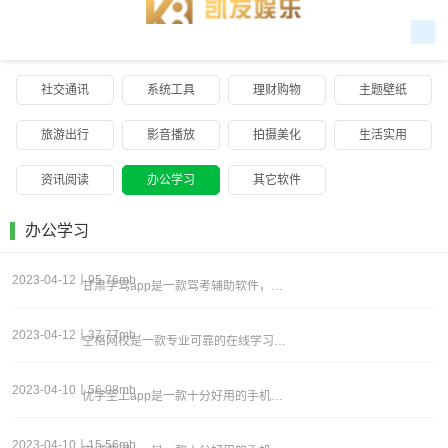
社交通讯
系统工具
理财购物
主题壁纸
旅游出行
影音播放
拍摄美化
生活实用
资讯阅读
办公学习
其它软件
办公学习
2023-04-12丨95.76mb
甘肃学驾app是一款驾考辅助软件，用户可以根据自己的需求查找合适的驾校进行报名学习，提供丰富的驾考学习资料，让用户可以更加全面地学习驾考知识，能够帮助用户更好地进行驾考学习和备考，提高通过率，为用户提供了丰富的学车信息和服务，方便用户选择合
2023-04-12丨37.77mb
空格网校是一款专业可靠的在线学习软件，这款软件可以为用户提供广泛的教育产品，包括语言、编程、专业技能和其他领域，无论是小学生、学生还是专业人士，都可以在这里找到合适的学习材料，这款软件还支持个性化学习计划，允许用户根据自己的兴趣和需求制定有
2023-04-10丨56.08mb
优学至上app是一款十分好用的手机学习教育软件，软件通常会采用人工智能技术，能够根据学生的学习情况个性化智能化推荐学习课程、难度等级，提高学习效果，增强学习兴趣；软件会提供丰富多样的学习资源，包括但不限于教学视频、音频、图文资料、教学游戏等
2023-04-10丨15.56mb