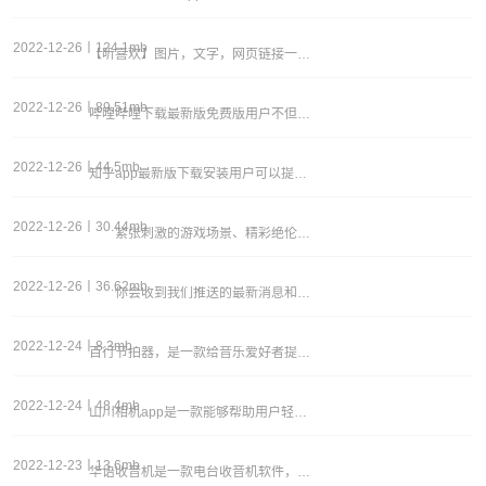
2022-12-26丨124.1mb
【听喜欢】图片，文字，网页链接一键收听，你喜欢的都能听;【听热点】早报，快讯，公众号文章一键朗读，热点新闻随时听;【听书城】小说、电子书任意畅读，精彩内容随心听;【a.i.听】个性化定制自己的声音，个人主播温情上线;【多主播】优质中文、英文
2022-12-26丨89.51mb
哔哩哔哩下载最新版免费版用户不但能够收看丰富多彩的日本动漫合辑，还可以浏览网民们的留言评价，进一步提高了视频在线观看的趣味性。汇聚了诸多日本动漫发烧友，这为丰富的动漫资源提供了来源。做年轻人的时尚潮流文化娱乐社区。哔哩哔哩下载最新版免费版特
2022-12-26丨44.5mb
知乎app最新版下载安装用户可以提出问题并尽可能添加详细的问题描述，就会有用户给予你认真回复，每个人都能在这里各抒己见，不乏有行业专家和知名人士。对于满意的答案，用户可以通过点赞支持，点击喜欢或者直接将回答保存至收藏夹之中，以示支持和同意。
2022-12-26丨30.44mb
紧张刺激的游戏场景、精彩绝伦的战斗场面，让你惊喜连连，还能和小伙伴一起发弹幕吐槽互动!除此之外，还有综合视频清凉一夏~ 看最炫酷的游戏视频，分享属于你的游戏体验，游拍，有你好看!我该用什么姿势使用?推荐在wifi环境下观看视频，更流畅
2022-12-26丨36.62mb
你会收到我们推送的最新消息和独家戏剧内容。 你在这里会得到你所关注的戏曲剧团、戏曲名人的新闻和独家内容。 我们会定期组织j9旗舰厅的线下活动，让你过一把戏瘾，感受一下在戏曲演艺中做主角的乐趣。 我司将依托中央电视台戏曲频道和全国各地院团，为您
2022-12-24丨8.3mb
百行节拍器，是一款给音乐爱好者提供节奏培养的软件，可以增强用户的节奏感，培养音乐天赋。让很多人能够在线学习，掌握音乐的节拍，知道音乐的旋律，创作出超多优质的音乐作品。让大家可以任意选择音乐，自由练习，增强对音乐的敏感度。适合很多音乐专业的用
2022-12-24丨48.4mb
山川相机app是一款能够帮助用户轻松拍出具有大片质感的风景照，让拍照小白也能体验到摄影大师的感觉的拍照软件。有很多人可能都有旅游的爱好，并且在旅行到一个地点后都会选择拍照打卡留念。而有了这一款相机软件，用户们就能够更加轻松地拍出好看的风景照
2022-12-23丨13.6mb
华语收音机是一款电台收音机软件，它有着在线电台fm服务，你可以随时随地听电台节目，海量的电台等你来收听，实时新闻直播电台，深夜情感互动，地方省市节目台，音悦台，有声小说等等，各种电台随心切换，更有便捷的收听界面，点击播放，一键切换，多样化的