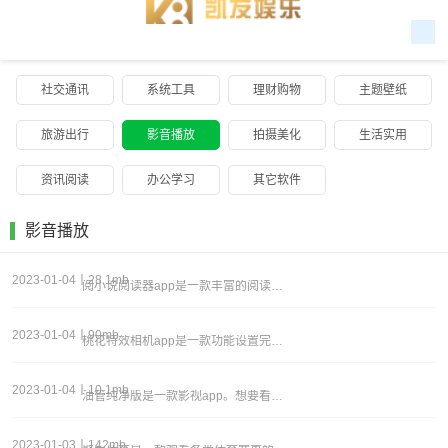
社交通讯
系统工具
理财购物
主题壁纸
旅游出行
影音播放
拍摄美化
生活实用
资讯阅读
办公学习
其它软件
影音播放
2023-01-04丨28.1mb
阅小说阅读器app是一款丰富的阅读主题软件，超多的小说阅读主题和百变的阅读版面为大家展示，打造丰富的画面风格。用户们在阅读的时候会遇到多种热门专题，点击就能快速的定位，还会展示人气度，看看你喜欢哪一种类型吧。为了让用户们更好的阅读，在进入的
2023-01-04丨90mb
桃花特效相机app是一款功能设置完善的拍照软件，提供多种滤镜特效，满足不同用户的需求，风格多变及时的对照片进行修复，操作十分的简单，轻松的进行拼图，一键即可轻松的生成，适合当下的用户。软件特色：1、汇集了多种素材，满足不同用户的需求，拍摄更
2023-01-04丨10.1mb
油管纯净版是一款影视app。想要看的内容完全可以自己搜索，输入关键词之后都可以找到，而且每一次搜索过的信息都会记录好，最多可以记录十条搜索过的信息。当下，丰富的影视资源能够满足大家的观看需求，超多类型带给大家更精彩的观影体验，还有非常实用的
2023-01-03丨142mb