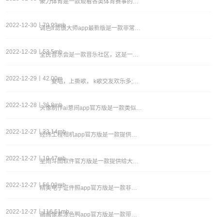
聚力体育是一款观看各类体育赛事的必备手机应用。软件功能强大，集成足篮排、高网、乒羽等各类项目直播，能够带给广大用户最优质的观看体验。目前软件涵盖国家德比、马德里德比在内的380场西甲赛事高清无卡顿直播，除西甲之外还拥有cba、ufc、nfl
2022-12-30丨70.99mb
调色lr滤镜大师app最新版是一款非常好用的调色滤镜相机软件，可以通过平台进行不同的，威严滤镜调色相机拍照，带来各种不同的相机拍摄模式，可以选择自己喜欢的滤镜进行精美土图片拍摄，还能对手机的各种图片进行剪辑修图处理哦。软件功能：1、超级好用
2022-12-29丨53.5mb
全民音乐会是一款音乐社区，这是一款主打音乐分享的软件，这里有着火爆的音乐社交互动专区，供音乐人，爱好者们一起来社交，分享你喜欢的歌曲，发布你的创作作品，达人云集，等你来加入，更有听歌社区，超多好歌为你安利，轻松帮助你听歌，点击即可播放，独立
2022-12-29丨42.00m
要唱，上撕歌， k歌交友欢乐多;拼歌艺，拼歌艺，这样唱就不同了! 撕心裂肺的歌声-你身边会唱歌的高颜值小姐姐小弟弟连麦在这里唱 k歌，快来一起嗨唱! 抢麦，排位赛有多种玩法，拼手速，拼音准，想怎么玩就怎么玩!撕歌亮点： 抢唱一曲，
2022-12-28丨36.8mb
头像制作ai意间app官方版是一款类似于意间ai的绘画工具软件，提供给大家更多的绘画功能进行便捷的手机绘图体验，带来更多专属的图像绘画工具和素材可以让大家免费使用，直接导入更多的本地素材就能进行ai智能的绘图体验。软件功能：1、在线进行特色
2022-12-27丨33.14mb
经纬工程相机app官方版是一款提供给工程企业办公使用的相机软件，为出外景办公的用户提供相机拍照打卡，提供的水印相机不能修改时间作为打考勤的依据非常的实用，工程人士办公必备的一款上班打卡相机工具。软件功能：1、可以轻松一键定位显示时间位置的水
2022-12-27丨10.47mb
星雨斗图软件官方版是一款提供给大家众多的图片表情包资源软件，喜欢在线社交斗图的小伙伴们可以通过软件找到更多有意思的图片，一键下载精美图案分享给更多的人，带来的图片素材多元化非常的有意思，能够让大家进行各种精选表情包的互动使用。软件功能：1、
2022-12-27丨56.09mb
精美电子证件照app官方版是一款非常好用的证件照片制作软件，想要制作各种证件照的用户们可以通过软件进行不同尺寸的证件照片编辑制作，带来的海量标准尺寸照片模板应有尽有，随时都能打开软件进行照片的裁剪制作。软件功能：1、进行多种不同尺寸的证件照
2022-12-27丨116.51mb
画画像素涂色鸭app官方版是一款带来给大家好用的手机绘画工具，带来给大家多种不同的绘画风格，可以让大家进行精彩的填色涂鸦体验，在这里不断的进行绘画创作，非常适合广大儿童们使用的绘画乐园，找到自己喜欢的图画进行精美色彩的绘画体验吧。软件功能：