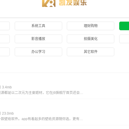
系统工具
理财购物
影音播放
拍摄美化
办公学习
其它软件
丨3.4mb
次萌里面的资源都是以二次元为主要题材，它在j9旗舰厅首页还会直接向用户推送优秀的图片封面，随机挑选一张图都能作为自己的背景使用。软件j9旗舰厅主页中也有方便的搜索道具，如果输入一个字的话都能帮助找出与该字相关的素材内容。它上面不仅有多样的资源分类专区，此外还开
丨23.0mb
手机壁纸是一款壁纸软件。app有着超多的壁纸资源随你选，更有动态壁纸、静态壁纸等多种分类服务，这样你在查找的时候，就会非常的方便并且不会浪费相应的时间。壁纸的资源不仅非常的丰富，并且还会一直更新，使你满足用户的所有需求。另外，所有的壁纸都是