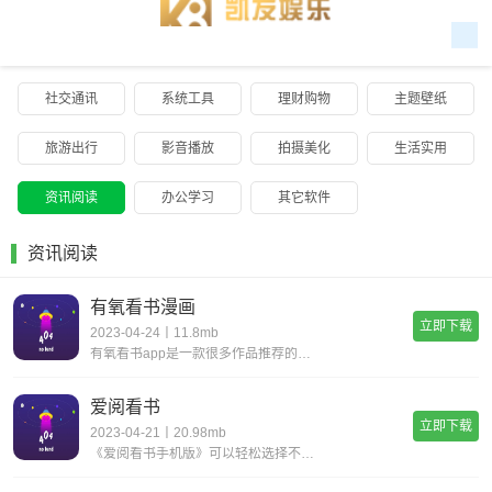
社交通讯
系统工具
理财购物
主题壁纸
旅游出行
影音播放
拍摄美化
生活实用
资讯阅读
办公学习
其它软件
资讯阅读
有氧看书漫画
立即下载
2023-04-24丨11.8mb
有氧看书app是一款很多作品推荐的漫画app，让我们实现免费追番操作，平台资源应有尽有，按照漫画的题材进行了简单资源分类，我们试着在线搜索内容看看噶，你所感兴趣的漫画都能第一时间打开阅读哦，手机追番无需等待，还能在作品点评区域和其他漫迷实时
爱阅看书
立即下载
2023-04-21丨20.98mb
《爱阅看书手机版》可以轻松选择不同的小说来进行阅读，随时体验到各种品质小说资源，爱阅看书手机版让你很轻松的查找更多的小说来进行阅读，体验到更多不同的趣味小说，在日常阅读中来体验到更好的玩法。软件优势1、轻松获取到更多的不同阅读内容，可以在阅