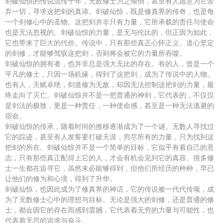
剑破仙惊的传说流传千年，无数修士为之倾倒，甚至有人愿意为它舍
弃一切，寻求这把剑的真谛。剑破仙惊，既是修真界的传奇，也是每
一个剑修心中的圣物。这把剑并非只有力量，它所承载的责任与使命
也是无法忽视的。剑破仙惊的力量，是无与伦比的，但正因为如此，
它也带来了巨大的代价。传说中，只有那些真正心怀正义、道心坚定
的剑修，才能够驾驭这把剑，否则将会被它的力量所吞噬。
剑破仙惊的拥有者，也并非总是强大无比的存在。有的人，曾是一个
平凡的修士，只因一场机缘，得到了这把剑，成为了传说中的人物。
也有人，天赋卓绝，剑道修为无敌，却因无法控制这把剑的力量，最
终走向了灭亡。剑破仙惊并不是一把普通的神剑，它代表的，不仅仅
是剑法的极致，更是一种责任，一种使命感，甚至是一种无法逃避的
宿命。
剑破仙惊的传承，随着时间的推移逐渐成为了一个谜。无数人寻找过
它的踪迹，甚至有人发誓要打破天涯，穷尽所有的力量，只为找到这
把剑的所在。剑破仙惊并不是一个简单的目标，它似乎有着自己的意
志，只有那些真正配得上它的人，才会有机会见到它的真容。很多修
士一生都在追寻它，虽然未必能够得到，但他们所经历的种种，早已
让他们的修为和心境，得到了升华。
剑破仙惊，也因此成为了修真界的神话，它的传说被一代代传颂，成
为了无数修士心中的理想与目标。无论是强大的剑修，还是普通的修
士，都会因它的存在而感到震撼，它代表着无穷的力量与可能性，也
代表着无尽的追求与奋斗。