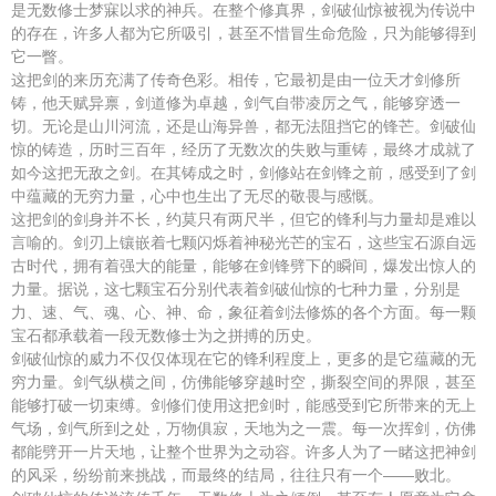
是无数修士梦寐以求的神兵。在整个修真界，剑破仙惊被视为传说中
的存在，许多人都为它所吸引，甚至不惜冒生命危险，只为能够得到
它一瞥。
这把剑的来历充满了传奇色彩。相传，它最初是由一位天才剑修所
铸，他天赋异禀，剑道修为卓越，剑气自带凌厉之气，能够穿透一
切。无论是山川河流，还是山海异兽，都无法阻挡它的锋芒。剑破仙
惊的铸造，历时三百年，经历了无数次的失败与重铸，最终才成就了
如今这把无敌之剑。在其铸成之时，剑修站在剑锋之前，感受到了剑
中蕴藏的无穷力量，心中也生出了无尽的敬畏与感慨。
这把剑的剑身并不长，约莫只有两尺半，但它的锋利与力量却是难以
言喻的。剑刃上镶嵌着七颗闪烁着神秘光芒的宝石，这些宝石源自远
古时代，拥有着强大的能量，能够在剑锋劈下的瞬间，爆发出惊人的
力量。据说，这七颗宝石分别代表着剑破仙惊的七种力量，分别是
力、速、气、魂、心、神、命，象征着剑法修炼的各个方面。每一颗
宝石都承载着一段无数修士为之拼搏的历史。
剑破仙惊的威力不仅仅体现在它的锋利程度上，更多的是它蕴藏的无
穷力量。剑气纵横之间，仿佛能够穿越时空，撕裂空间的界限，甚至
能够打破一切束缚。剑修们使用这把剑时，能感受到它所带来的无上
气场，剑气所到之处，万物俱寂，天地为之一震。每一次挥剑，仿佛
都能劈开一片天地，让整个世界为之动容。许多人为了一睹这把神剑
的风采，纷纷前来挑战，而最终的结局，往往只有一个——败北。