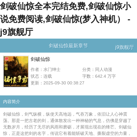
剑破仙惊全本完结免费,剑破仙惊小
说免费阅读,剑破仙惊(梦入神机） -
j9旗舰厅
剑破仙惊最新章节
j9旗舰厅
剑破仙惊
作者：水门绅士
分类：同人动漫
状态：连载
字数：642.4 万字
更新：2025-09-30 00:38:27
内容简介
剑破仙惊，剑气纵横，纵使天高地远，气吞万象，依旧让人心神震
荡。那是一把古老的剑，通体散发出一种神秘的气息，仿佛是穿越了
无数岁月，经历了无尽的风雨和磨砺，才展现出现在的锋芒。剑破仙
惊，正是这把剑的名字，传说它有着能斩破天地、撕裂虚空的力量，