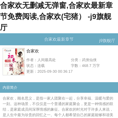
合家欢无删减无弹窗,合家欢最新章
节免费阅读,合家欢(宅猪） -j9旗舰
厅
合家欢最新章节
j9旗舰厅
合家欢
作者：人间最高处
分类：武侠仙侠
状态：连载
字数：468.7 万字
更新：2025-09-30 00:36:17
内容简介
合家欢，顾名思义，是指一家人团聚在一起，分享幸福、温暖与爱的
一刻。这种场景，不仅仅是一个普通的家庭聚会，更是一种情感的联
结，是家庭成员间深厚情感的象征。合家欢的时光对于许多人来说，
是人生中最为珍贵的回忆之一。每个人都希望自己的家庭能够和谐美