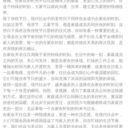
夜晚。合家欢的时光不仅仅是物理上的聚集，更是心灵上的契约。在
这个特殊的时刻，大家可以彼此沟通、分享，建立更为紧密的情感纽
带。
除了传统节日，现代社会中的某些日子同样也会成为合家欢的时刻。
比如父亲节、母亲节、儿童节等，都是家庭成员共同庆祝的时刻。这
些日子虽然没有传统节日那样的仪式感，但却有着一样重要的意义。
父母会在父母节收到孩子们的祝福与感恩，孩子们在儿童节会感受到
家人的宠爱。每一次的合家欢时刻，都是对彼此关系的再次巩固，是
对亲情的再次确认。
合家欢并非仅仅局限于某些特殊的时刻。生活中的每一刻，家庭成员
之间的互动、关心与支持，都是合家欢的体现。忙碌的工作之余，能
够抽出时间与家人共度时光，享受一顿简单的晚餐，或者坐在沙发上
一起看电视，这些平凡的小事，往往会成为我们心中最温暖的回忆。
它们可能没有节日的盛大，但却充满了浓浓的温情和无限的幸福。
值得一提的是，现代社会中，越来越多的人选择在合家欢的时刻记录
下每一个珍贵的瞬间。拍照、录视频，成为了家庭成员之间表达情感
的方式。通过这些记录，家庭成员可以回顾过去的美好时光，重温那
份曾经的温暖。无论岁月如何变迁，这些照片与视频都将成为家庭历
史的一部分，见证着每一个合家欢时刻的到来与过去。
合家欢不仅仅是一种情感表达，更是一种生活态度。在现代社会中，
人们可能会因各种原因疏远了与家人的关系，但在忙碌的生活节奏
中，我们也应当意识到，与家人共度时光的珍贵。无论是外面的世界