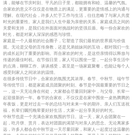
满，能够在节庆时刻、平凡的日子里，都能拥有和睦、温馨的气氛。
合家欢的意义不仅仅是在物质上的满足，更重要的是情感上的沟通与
理解。在现代社会，许多人忙于工作与生活，往往忽略了与家人共度
时光的重要性。家人是我们人生中最为亲密的关系，家庭成员之间的
关爱和支持，是我们在外面面对挑战时的坚强后盾。每一份合家欢的
时光，都是对家人深深的感恩与珍惜。
家庭是一个人最初的社会圈子，它塑造了我们最初的世界观与价值
观。无论是父母的言传身教，还是兄弟姐妹间的互动，都对我们一生
的成长起到了重要的影响。而合家欢的时光，是这些亲情得以释放与
传递的最佳时机。在节假日里，家人可以围坐一堂，一起分享生活中
的点滴，聊聊工作、谈谈感受，甚至是一场家庭聚餐，也能让每个人
感受到家人之间浓浓的温情。
在很多传统节日中，合家欢的氛围尤其浓厚。春节、中秋节、端午节
等传统节日，都是家庭成员团聚的时刻。春节是中国最重要的节日之
一，这一天无论身在何处，大家都会尽量回到家中，与父母、长辈一
起迎接新的一年。春节的合家欢，不仅仅是在家中围坐一桌热腾腾的
年夜饭，更是对过去一年的总结与对未来一年的期许。亲人们互送祝
福，长辈们嘱托晚辈要好好生活，大家一起分享美好的时光。
中秋节也是一个充满合家欢氛围的节日。这一天，家人会团聚在一
起，吃月饼、赏月，表达对团圆的渴望与对亲人的思念。无论离家多
远，许多人都会在中秋节这一天尽量回家，和家人一起度过这温馨的