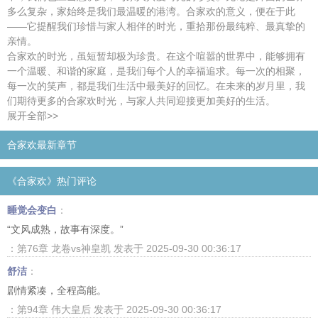
多么复杂，家始终是我们最温暖的港湾。合家欢的意义，便在于此
——它提醒我们珍惜与家人相伴的时光，重拾那份最纯粹、最真挚的
亲情。
合家欢的时光，虽短暂却极为珍贵。在这个喧嚣的世界中，能够拥有
一个温暖、和谐的家庭，是我们每个人的幸福追求。每一次的相聚，
每一次的笑声，都是我们生活中最美好的回忆。在未来的岁月里，我
们期待更多的合家欢时光，与家人共同迎接更加美好的生活。
展开全部>>
合家欢最新章节
《合家欢》热门评论
睡觉会变白
：
“文风成熟，故事有深度。”
：第76章 龙卷vs神皇凯 发表于 2025-09-30 00:36:17
舒洁
：
剧情紧凑，全程高能。
：第94章 伟大皇后 发表于 2025-09-30 00:36:17