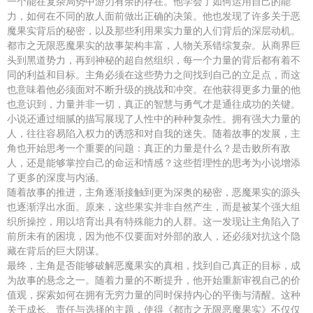
一个能在复杂局势中游刃有余的存在。他学会了如何运用自己的能
力，如何在不同的敌人面前做出正确的决策。他也发现了许多关于恶
魔果实背后的秘密，以及那些利用果实力量的人们背后的深层动机。
都市之无限恶魔果实的故事架构丰富，人物关系错综复杂。从商界巨
头到黑道势力，再到神秘的超自然组织，每一个力量的背后都有着不
同的利益和目标。主角必须在这些势力之间找到自己的立足点，而这
也意味着他必须面对不断升级的挑战和冲突。在他获得更多力量的他
也意识到，力量并非一切，真正的智慧与勇气才是通往成功的关键。
小说还通过细腻的描写展现了人性中的种种复杂性。拥有强大力量的
人，往往容易陷入权力的诱惑和对自我的迷失。随着故事的发展，主
角也开始思考一个重要的问题：真正的力量是什么？是击败所有敌
人，还是能够掌控自己的命运和情感？这些哲理性的思考为小说增添
了更多的深度与内涵。
随着故事的推进，主角逐渐接触到更为深奥的秘密，恶魔果实的源头
也逐渐浮出水面。原来，这些果实并非自然产生，而是被某个强大组
织所操控，用以培育出具有特殊能力的人群。这一发现让主角陷入了
前所未有的困境，因为他不仅要面对外部的敌人，还必须对抗这个隐
藏在背后的巨大阴谋。
最终，主角是否能够破解恶魔果实的真相，找到自己真正的目标，成
为故事的悬念之一。随着力量的不断提升，他开始重新审视自己的价
值观，探索如何在拥有无穷力量的同时保持内心的平衡与清醒。这种
关于成长、责任与选择的主题，使得《都市之无限恶魔果实》不仅仅