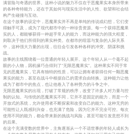
满冒险与奇遇的世界。这种小说的魅力不仅在于恶魔果实本身所带来
的各种奇特能力，还在于其如何与现实生活中的人性、欲望和社会结
构产生碰撞与互动。
在这个故事的设定中，恶魔果实并不再是单纯的传说或幻想，它们变
得触手可及，成为了现代都市中的一种珍贵资源。每一个获得恶魔果
实的人，都能够获得一种超乎常人的能力，而这种能力的强大程度，
则取决于他们所得到的果实种类。在都市的喧嚣与复杂的人际关系
中，这种强大力量的出现，往往会引发各种各样的冲突、阴谋和挑
战。
故事的主线围绕着一位普通的年轻人展开。这个年轻人从一个毫不起
眼的小人物，因机缘巧合得到了“无限恶魔果实”。这种果实不同于常
见的恶魔果实，它具有独特的性质，可以让拥有者获得任何一颗恶魔
果实的能力，甚至在战斗中根据自己的需求自由转换。这种能力让他
成为了都市中的焦点，也让他卷入了各种势力的斗争之中。
无限恶魔果实的出现，打破了常规的秩序，改变了许多人对力量与控
制的认知。与传统的恶魔果实不同，它并不是固定的能力，而是一个
开放式的系统，允许使用者不断探索和改变自己的能力。这种无穷的
可能性让人既感到兴奋，也充满了危险，因为它并不完全可控。每次
使用不同的能力，都会带来新的挑战与风险，甚至可能引发意想不到
的后果。
在这个充满变数的世界中，主角逐渐从一个不谙世事的年轻人成长为