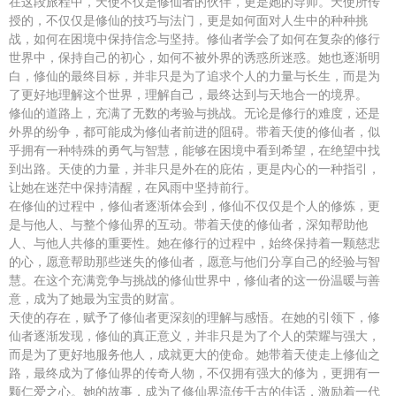
在这段旅程中，天使不仅是修仙者的伙伴，更是她的导师。天使所传
授的，不仅仅是修仙的技巧与法门，更是如何面对人生中的种种挑
战，如何在困境中保持信念与坚持。修仙者学会了如何在复杂的修行
世界中，保持自己的初心，如何不被外界的诱惑所迷惑。她也逐渐明
白，修仙的最终目标，并非只是为了追求个人的力量与长生，而是为
了更好地理解这个世界，理解自己，最终达到与天地合一的境界。
修仙的道路上，充满了无数的考验与挑战。无论是修行的难度，还是
外界的纷争，都可能成为修仙者前进的阻碍。带着天使的修仙者，似
乎拥有一种特殊的勇气与智慧，能够在困境中看到希望，在绝望中找
到出路。天使的力量，并非只是外在的庇佑，更是内心的一种指引，
让她在迷茫中保持清醒，在风雨中坚持前行。
在修仙的过程中，修仙者逐渐体会到，修仙不仅仅是个人的修炼，更
是与他人、与整个修仙界的互动。带着天使的修仙者，深知帮助他
人、与他人共修的重要性。她在修行的过程中，始终保持着一颗慈悲
的心，愿意帮助那些迷失的修仙者，愿意与他们分享自己的经验与智
慧。在这个充满竞争与挑战的修仙世界中，修仙者的这一份温暖与善
意，成为了她最为宝贵的财富。
天使的存在，赋予了修仙者更深刻的理解与感悟。在她的引领下，修
仙者逐渐发现，修仙的真正意义，并非只是为了个人的荣耀与强大，
而是为了更好地服务他人，成就更大的使命。她带着天使走上修仙之
路，最终成为了修仙界的传奇人物，不仅拥有强大的修为，更拥有一
颗仁爱之心。她的故事，成为了修仙界流传千古的佳话，激励着一代