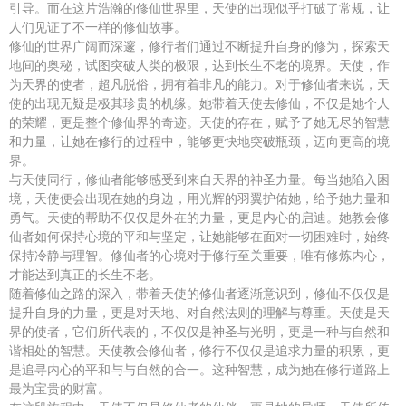
引导。而在这片浩瀚的修仙世界里，天使的出现似乎打破了常规，让
人们见证了不一样的修仙故事。
修仙的世界广阔而深邃，修行者们通过不断提升自身的修为，探索天
地间的奥秘，试图突破人类的极限，达到长生不老的境界。天使，作
为天界的使者，超凡脱俗，拥有着非凡的能力。对于修仙者来说，天
使的出现无疑是极其珍贵的机缘。她带着天使去修仙，不仅是她个人
的荣耀，更是整个修仙界的奇迹。天使的存在，赋予了她无尽的智慧
和力量，让她在修行的过程中，能够更快地突破瓶颈，迈向更高的境
界。
与天使同行，修仙者能够感受到来自天界的神圣力量。每当她陷入困
境，天使便会出现在她的身边，用光辉的羽翼护佑她，给予她力量和
勇气。天使的帮助不仅仅是外在的力量，更是内心的启迪。她教会修
仙者如何保持心境的平和与坚定，让她能够在面对一切困难时，始终
保持冷静与理智。修仙者的心境对于修行至关重要，唯有修炼内心，
才能达到真正的长生不老。
随着修仙之路的深入，带着天使的修仙者逐渐意识到，修仙不仅仅是
提升自身的力量，更是对天地、对自然法则的理解与尊重。天使是天
界的使者，它们所代表的，不仅仅是神圣与光明，更是一种与自然和
谐相处的智慧。天使教会修仙者，修行不仅仅是追求力量的积累，更
是追寻内心的平和与与自然的合一。这种智慧，成为她在修行道路上
最为宝贵的财富。