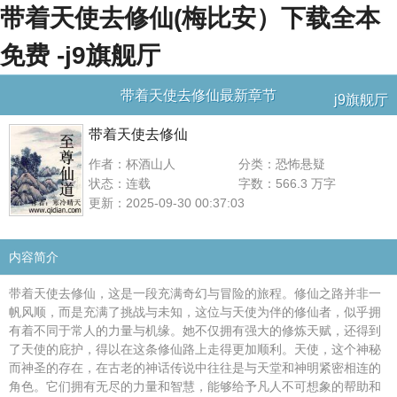
带着天使去修仙(梅比安）下载全本
免费 -j9旗舰厅
带着天使去修仙最新章节
j9旗舰厅
带着天使去修仙
作者：杯酒山人
分类：恐怖悬疑
状态：连载
字数：566.3 万字
更新：2025-09-30 00:37:03
内容简介
带着天使去修仙，这是一段充满奇幻与冒险的旅程。修仙之路并非一
帆风顺，而是充满了挑战与未知，这位与天使为伴的修仙者，似乎拥
有着不同于常人的力量与机缘。她不仅拥有强大的修炼天赋，还得到
了天使的庇护，得以在这条修仙路上走得更加顺利。天使，这个神秘
而神圣的存在，在古老的神话传说中往往是与天堂和神明紧密相连的
角色。它们拥有无尽的力量和智慧，能够给予凡人不可想象的帮助和