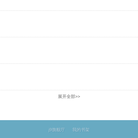
展开全部>>
j9旗舰厅
我的书架