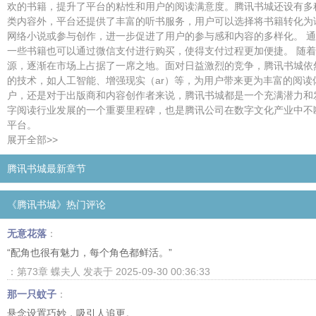
欢的书籍，提升了平台的粘性和用户的阅读满意度。腾讯书城还设有多
类内容外，平台还提供了丰富的听书服务，用户可以选择将书籍转化为
网络小说或参与创作，进一步促进了用户的参与感和内容的多样化。 
一些书籍也可以通过微信支付进行购买，使得支付过程更加便捷。 随
源，逐渐在市场上占据了一席之地。面对日益激烈的竞争，腾讯书城依
的技术，如人工智能、增强现实（ar）等，为用户带来更为丰富的阅
户，还是对于出版商和内容创作者来说，腾讯书城都是一个充满潜力和
字阅读行业发展的一个重要里程碑，也是腾讯公司在数字文化产业中不
平台。
展开全部>>
腾讯书城最新章节
《腾讯书城》热门评论
无意花落
：
“配角也很有魅力，每个角色都鲜活。”
：第73章 蝶夫人 发表于 2025-09-30 00:36:33
那一只蚊子
：
悬念设置巧妙，吸引人追更。