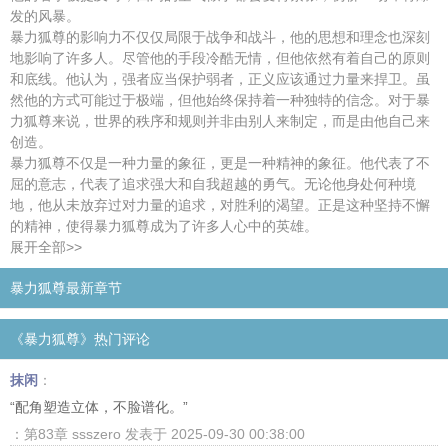
发的风暴。
暴力狐尊的影响力不仅仅局限于战争和战斗，他的思想和理念也深刻
地影响了许多人。尽管他的手段冷酷无情，但他依然有着自己的原则
和底线。他认为，强者应当保护弱者，正义应该通过力量来捍卫。虽
然他的方式可能过于极端，但他始终保持着一种独特的信念。对于暴
力狐尊来说，世界的秩序和规则并非由别人来制定，而是由他自己来
创造。
暴力狐尊不仅是一种力量的象征，更是一种精神的象征。他代表了不
屈的意志，代表了追求强大和自我超越的勇气。无论他身处何种境
地，他从未放弃过对力量的追求，对胜利的渴望。正是这种坚持不懈
的精神，使得暴力狐尊成为了许多人心中的英雄。
展开全部>>
暴力狐尊最新章节
《暴力狐尊》热门评论
抹闲
：
“配角塑造立体，不脸谱化。”
：第83章 ssszero 发表于 2025-09-30 00:38:00