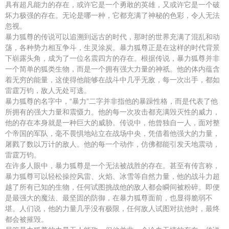
具有超凡能力的存在，或许它是一个勇敢的英雄，又或许它是一个破
坏力极强的存在。无论是哪一种，它都充满了神秘的色彩，令人无法
忽视。
暴力狐尊的传说可以追溯到远古的时代，那时的世界充满了混乱和动
荡，各种势力相互争斗，生灵涂炭。暴力狐尊正是在这样的时代背景
下崭露头角，成为了一位名震四方的存在。根据传说，暴力狐尊并非
一个简单的狐类生物，而是一个拥有强大力量的神祇。他的体内蕴含
着无穷的能量，这使得他能够在战斗中几乎无敌，每一次出手，都如
雷霆万钧，敌人无处可逃。
暴力狐尊的名字中，“暴力”二字并非指他的暴躁性格，而是代表了他
所拥有的强大力量和震慑力。他的每一次攻击都充满毁灭性的威力，
他的存在本身就是一种巨大的威胁。传说中，他曾独自一人，面对整
个帝国的军队，毫不畏惧地站立在战场中央，凭借着他强大的力量，
屠戮了数以万计的敌人。他的每一个动作，仿佛都能引发天地震动，
雷霆万钧。
在许多人眼中，暴力狐尊是一个无法被战胜的存在。甚至有传言称，
暴力狐尊可以轻松操控风雷、火焰、冰雪等自然力量，他的战斗力超
越了所有已知的生物，任何试图挑战他的敌人都会瞬间被粉碎。即便
是最强大的魔法、最坚固的防御，在暴力狐尊面前，也显得脆弱不
堪。人们说，他的力量几乎没有极限，任何敌人试图对抗他时，最终
都会被摧毁。