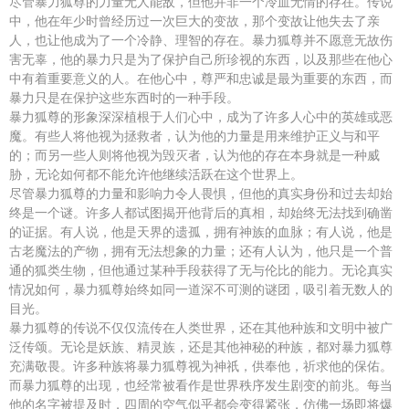
尽管暴力狐尊的力量无人能敌，但他并非一个冷血无情的存在。传说
中，他在年少时曾经历过一次巨大的变故，那个变故让他失去了亲
人，也让他成为了一个冷静、理智的存在。暴力狐尊并不愿意无故伤
害无辜，他的暴力只是为了保护自己所珍视的东西，以及那些在他心
中有着重要意义的人。在他心中，尊严和忠诚是最为重要的东西，而
暴力只是在保护这些东西时的一种手段。
暴力狐尊的形象深深植根于人们心中，成为了许多人心中的英雄或恶
魔。有些人将他视为拯救者，认为他的力量是用来维护正义与和平
的；而另一些人则将他视为毁灭者，认为他的存在本身就是一种威
胁，无论如何都不能允许他继续活跃在这个世界上。
尽管暴力狐尊的力量和影响力令人畏惧，但他的真实身份和过去却始
终是一个谜。许多人都试图揭开他背后的真相，却始终无法找到确凿
的证据。有人说，他是天界的遗孤，拥有神族的血脉；有人说，他是
古老魔法的产物，拥有无法想象的力量；还有人认为，他只是一个普
通的狐类生物，但他通过某种手段获得了无与伦比的能力。无论真实
情况如何，暴力狐尊始终如同一道深不可测的谜团，吸引着无数人的
目光。
暴力狐尊的传说不仅仅流传在人类世界，还在其他种族和文明中被广
泛传颂。无论是妖族、精灵族，还是其他神秘的种族，都对暴力狐尊
充满敬畏。许多种族将暴力狐尊视为神祇，供奉他，祈求他的保佑。
而暴力狐尊的出现，也经常被看作是世界秩序发生剧变的前兆。每当
他的名字被提及时，四周的空气似乎都会变得紧张，仿佛一场即将爆