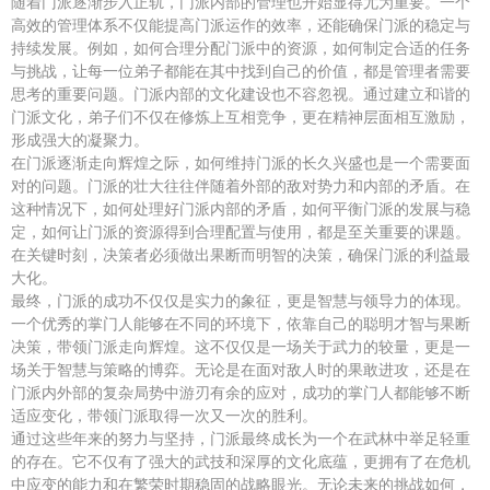
随着门派逐渐步入正轨，门派内部的管理也开始显得尤为重要。一个
高效的管理体系不仅能提高门派运作的效率，还能确保门派的稳定与
持续发展。例如，如何合理分配门派中的资源，如何制定合适的任务
与挑战，让每一位弟子都能在其中找到自己的价值，都是管理者需要
思考的重要问题。门派内部的文化建设也不容忽视。通过建立和谐的
门派文化，弟子们不仅在修炼上互相竞争，更在精神层面相互激励，
形成强大的凝聚力。
在门派逐渐走向辉煌之际，如何维持门派的长久兴盛也是一个需要面
对的问题。门派的壮大往往伴随着外部的敌对势力和内部的矛盾。在
这种情况下，如何处理好门派内部的矛盾，如何平衡门派的发展与稳
定，如何让门派的资源得到合理配置与使用，都是至关重要的课题。
在关键时刻，决策者必须做出果断而明智的决策，确保门派的利益最
大化。
最终，门派的成功不仅仅是实力的象征，更是智慧与领导力的体现。
一个优秀的掌门人能够在不同的环境下，依靠自己的聪明才智与果断
决策，带领门派走向辉煌。这不仅仅是一场关于武力的较量，更是一
场关于智慧与策略的博弈。无论是在面对敌人时的果敢进攻，还是在
门派内外部的复杂局势中游刃有余的应对，成功的掌门人都能够不断
适应变化，带领门派取得一次又一次的胜利。
通过这些年来的努力与坚持，门派最终成长为一个在武林中举足轻重
的存在。它不仅有了强大的武技和深厚的文化底蕴，更拥有了在危机
中应变的能力和在繁荣时期稳固的战略眼光。无论未来的挑战如何，