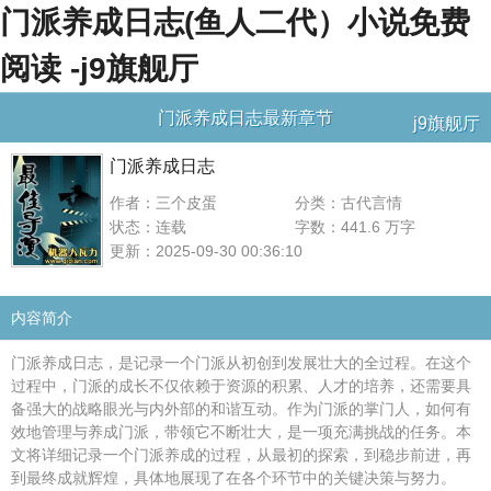
门派养成日志(鱼人二代）小说免费
阅读 -j9旗舰厅
门派养成日志最新章节
j9旗舰厅
门派养成日志
作者：三个皮蛋
分类：古代言情
状态：连载
字数：441.6 万字
更新：2025-09-30 00:36:10
内容简介
门派养成日志，是记录一个门派从初创到发展壮大的全过程。在这个
过程中，门派的成长不仅依赖于资源的积累、人才的培养，还需要具
备强大的战略眼光与内外部的和谐互动。作为门派的掌门人，如何有
效地管理与养成门派，带领它不断壮大，是一项充满挑战的任务。本
文将详细记录一个门派养成的过程，从最初的探索，到稳步前进，再
到最终成就辉煌，具体地展现了在各个环节中的关键决策与努力。