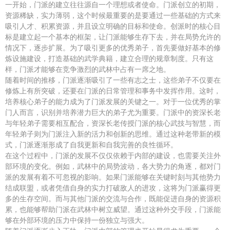
一开始，门派的建立往往源自一个理想或者使命。门派创立的初期，
资源稀缺，实力薄弱，这个时候最重要的是要通过一些基础的方式来
吸引人才、积累资源，并且设立明确的目标和使命。创派时的核心目
标是建立起一个基本的框架，让门派能够生存下去，并在局势允许的
情况下，逐步扩展。为了吸引更多的优秀弟子，首先要做好基本的修
炼设施建设，打造基础的武学典籍，建立合理的规章制度。只有这
样，门派才能够在竞争激烈的武林中占有一席之地。
随着时间的推移，门派逐渐吸引了一些有志之士，这些弟子不仅要在
修炼上有所突破，还要在门派的日常管理和事务中发挥作用。这时，
培养核心弟子的能力成为了门派发展的关键之一。对于一位优秀的掌
门人而言，识别并培养潜力巨大的弟子尤为重要。门派中的资深长老
与年轻弟子需要相互配合，资深长老传授门派的核心武技与智慧，而
年轻弟子则为门派注入新的活力和创新的思维。通过这种老带新的模
式，门派逐渐形成了自我更新和自我完善的良性循环。
在这个过程中，门派的发展不仅仅依赖于内部的建设，也需要关注外
部环境的变化。例如，武林中的局势波动，各大势力的角逐，都对门
派的发展有着不可忽视的影响。如果门派能够在关键时刻与其他势力
结成联盟，或者凭借自身的实力打破敌人的进攻，这将为门派赢得更
多的生存空间。而与其他门派的交流与合作，既能促进自身的资源积
累，也能够帮助门派在武林中树立威望。通过这种外交手段，门派能
够在外部环境的压力中保持一份独立与强大。