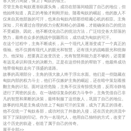
各大势力周旋，保卫了匈奴的领土。
尽管主角在匈奴逐渐崭露头角，成功在部落间稳固了自己的地位，但
他始终知道，真正的考验才刚刚开始。随着匈奴的崛起，他的敌人不
仅来自其他部族的可汗，也来自匈奴内部那些暗藏心机的权臣。主角
深知，只有通过合理的权力分配和精心的谋略，才能确保自己的统治
不受威胁。因此，他不断优化自己的统治方法，广泛结交各大部落的
势力，最终在众多的挑战中脱颖而出，成功成为匈奴的可汗。
在这个过程中，主角不断成长，从一个现代人逐渐变成了一个真正的
领袖。他不仅拥有现代人的眼光和智慧，还有强大的战略眼光和统御
力。他深知，想要真正改变历史，光有智慧和能力是不够的，还需要
有远见卓识和强大的决断力。正是在这些特质的帮助下，他最终成功
地带领匈奴走向了强盛的道路。
故事的高潮部分，主角的强大敌人终于浮出水面。他们是一些隐藏在
匈奴内部的权力斗士，他们不仅嫉妒主角的崛起，还在暗中策划着推
翻主角的计划。面对这些危险，主角不仅没有惊慌失措，反而冷静地
进行了周密的反击。在一场错综复杂的权力斗争中，主角凭借自己非
凡的智慧和果断的决策，最终制服了这些敌人，巩固了自己的地位。
故事的结局是主角成功坐上了匈奴可汗的宝座，成为了真正的强者。
他不仅统一了匈奴各部，成功对抗了外敌的入侵，还在历史的洪流中
留下了深刻的印记。作为一名现代人，他用自己独特的方式，改变了
这个历史的轨迹，创造了属于自己的传奇。
展开全部>>