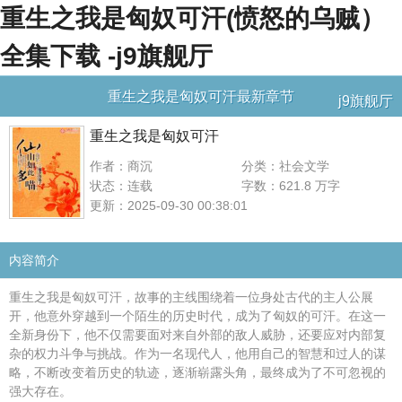
重生之我是匈奴可汗(愤怒的乌贼）
全集下载 -j9旗舰厅
重生之我是匈奴可汗最新章节
j9旗舰厅
重生之我是匈奴可汗
作者：商沉
分类：社会文学
状态：连载
字数：621.8 万字
更新：2025-09-30 00:38:01
内容简介
重生之我是匈奴可汗，故事的主线围绕着一位身处古代的主人公展
开，他意外穿越到一个陌生的历史时代，成为了匈奴的可汗。在这一
全新身份下，他不仅需要面对来自外部的敌人威胁，还要应对内部复
杂的权力斗争与挑战。作为一名现代人，他用自己的智慧和过人的谋
略，不断改变着历史的轨迹，逐渐崭露头角，最终成为了不可忽视的
强大存在。