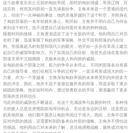
这个故事发生在公元前的匈奴帝国，那时的匈奴强盛，草原辽阔，百
战百胜，然而其内部却一直充满着纷争。主角本来是一个普通的现代
人，但由于一次神秘的事故，他的灵魂穿越到了这个时空，并附身在
了匈奴部落的一名年轻酋长身上。刚开始，主角并不明白自己为何会
来到这个时代，也不清楚自己该如何面对未来的种种挑战。
随着时间的推移，主角逐渐适应了这个全新的环境。他利用自己对历
史的了解，迅速掌握了匈奴的军事策略、外交手段和部落的内在结
构。凭借着超凡的智慧和现代人的眼光，他开始一步步在草原上建立
起自己的威望和影响力。为了实现自己的目标，他首先必须在复杂的
部落关系中立稳脚跟，克服来自敌人和内部的威胁。
在匈奴的各个部落之间，权力的争夺从未停止。不同的部落各自有着
自己的领导者，他们在相互斗争的过程中，一直没有形成强大的统一
力量。作为一个穿越者，主角深知匈奴帝国的未来将受到内外部多方
面的冲击，因此，他并不急于直接征服所有的部落，而是采取了逐步
稳固的策略。他在短时间内，通过智勇双全的手段，逐渐赢得了更多
部落的支持和信任。
与此外部的威胁也不断逼近。在这个充满战争与血腥的时代，各种强
大的敌人总是在虎视眈眈地等待机会。无论是东边的汉朝，还是西边
的其他部族，他们都不愿意让匈奴帝国过于强大。因此，主角不仅要
应对内部的挑战，还需要时刻防备来自外部的侵略。主角并不惧怕这
些挑战，他利用自己对未来的了解，灵活地调整战略，最终成功地与