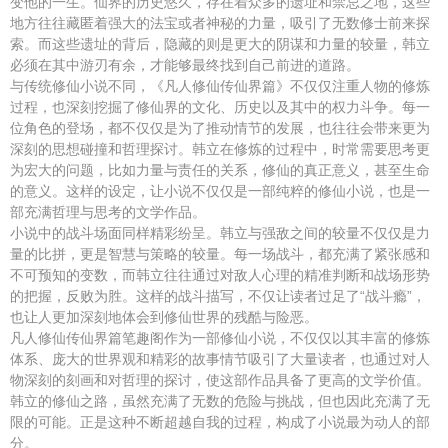
变他的一生。仙界的历史悠久，存在着众多的遗址和禁忌之地，这些
地方往往藏匿着强大的法宝或者神秘的力量，吸引了无数修士前来探
索。而这些遗址的背后，隐藏的则是更大的阴谋和力量的较量，韩立
必须在其中游刃有余，才能够最终找到自己前进的道路。
与传统修仙小说不同，《凡人修仙传仙界篇》不仅仅注重人物的修炼
过程，也深刻挖掘了修仙界的文化、历史以及其中的权力斗争。每一
位角色的登场，都不仅仅是为了推动情节的发展，也往往会带来更为
深刻的思想碰撞和哲理探讨。韩立在修炼的过程中，时常需要思考更
为宏大的问题，比如力量与责任的关系，修仙的真正意义，甚至生命
的意义。这样的设定，让小说不仅仅是一部纯粹的修仙小说，也是一
部充满哲理与思考的文学作品。
小说中的战斗场面同样精彩纷呈。韩立与强敌之间的较量不仅仅是力
量的比拼，更是智慧与策略的较量。每一场战斗，都充满了紧张感和
不可预知的变数，而韩立往往通过对敌人心理的精准判断和战场形势
的把握，反败为胜。这样的战斗描写，不仅让读者过足了“战斗瘾”，
也让人更加深刻地体会到修仙世界的残酷与险恶。
凡人修仙传仙界篇笔趣阁作为一部修仙小说，不仅仅以其丰富的修炼
体系、庞大的世界观和精彩的故事情节吸引了大量读者，也通过对人
物深刻的刻画和对哲理的探讨，使这部作品具备了更高的文学价值。
韩立的修仙之路，虽然充满了无数的危险与挑战，但也因此充满了无
限的可能。正是这种不断超越自我的过程，构成了小说最为动人的部
分。