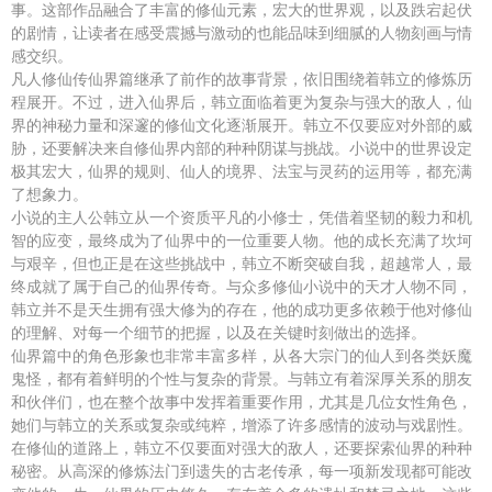
事。这部作品融合了丰富的修仙元素，宏大的世界观，以及跌宕起伏
的剧情，让读者在感受震撼与激动的也能品味到细腻的人物刻画与情
感交织。
凡人修仙传仙界篇继承了前作的故事背景，依旧围绕着韩立的修炼历
程展开。不过，进入仙界后，韩立面临着更为复杂与强大的敌人，仙
界的神秘力量和深邃的修仙文化逐渐展开。韩立不仅要应对外部的威
胁，还要解决来自修仙界内部的种种阴谋与挑战。小说中的世界设定
极其宏大，仙界的规则、仙人的境界、法宝与灵药的运用等，都充满
了想象力。
小说的主人公韩立从一个资质平凡的小修士，凭借着坚韧的毅力和机
智的应变，最终成为了仙界中的一位重要人物。他的成长充满了坎坷
与艰辛，但也正是在这些挑战中，韩立不断突破自我，超越常人，最
终成就了属于自己的仙界传奇。与众多修仙小说中的天才人物不同，
韩立并不是天生拥有强大修为的存在，他的成功更多依赖于他对修仙
的理解、对每一个细节的把握，以及在关键时刻做出的选择。
仙界篇中的角色形象也非常丰富多样，从各大宗门的仙人到各类妖魔
鬼怪，都有着鲜明的个性与复杂的背景。与韩立有着深厚关系的朋友
和伙伴们，也在整个故事中发挥着重要作用，尤其是几位女性角色，
她们与韩立的关系或复杂或纯粹，增添了许多感情的波动与戏剧性。
在修仙的道路上，韩立不仅要面对强大的敌人，还要探索仙界的种种
秘密。从高深的修炼法门到遗失的古老传承，每一项新发现都可能改