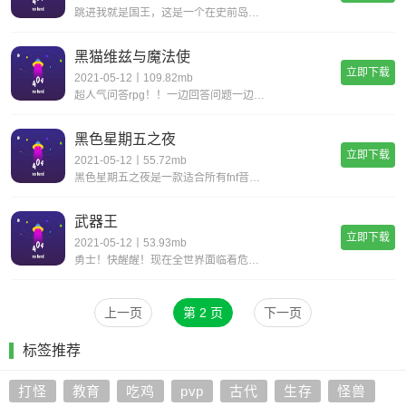
跳进我就是国王，这是一个在史前岛上村庄中制作的农业模拟游戏！用您做出的决定来统治您的部落！统治您的穴居人，让他们来竞标！与其他农业模拟游戏或基于决策的游戏不同，您可以做主并选择其操作方式！管理您的资源，以便您的决定将促进您的文明发展，并将史
黑猫维兹与魔法使
立即下载
2021-05-12丨109.82mb
超人气问答rpg！！一边回答问题一边进行任务的冒险幻想。可以在线和全国的玩家进行合作和对战！提高知识，展开白热化战斗！“问答rpg魔法使与黑猫维斯”的下载是免费的。不需要麻烦的登录和难的操作。以一流的魔法使为目标，与威尔斯一起跳进睿智的世界
黑色星期五之夜
立即下载
2021-05-12丨55.72mb
黑色星期五之夜是一款适合所有fnf音乐游戏爱好者的节奏型fnf音乐游戏！在周五晚上的funkin对ruv mod比赛中，玩家必须经过几个星期，每个星期，玩家通常面对不同的对手。在这个fnf音乐游戏中，ruv将演唱一个音符的模式，你必须按箭头
武器王
立即下载
2021-05-12丨53.93mb
勇士！快醒醒！现在全世界面临着危机！快起来！黑暗的恶灵在折磨我们！快拔这剑制作出最好的执行剑！那剑会成为与你顶对恶灵的强力武器！冒险中能获得的传说的戒指和项链具有潜在的力量，必须得收集！请把这神秘的宝石箱子也带回去！勇士，在更晚之前, 拯救
上一页
第 2 页
下一页
标签推荐
打怪
教育
吃鸡
pvp
古代
生存
怪兽