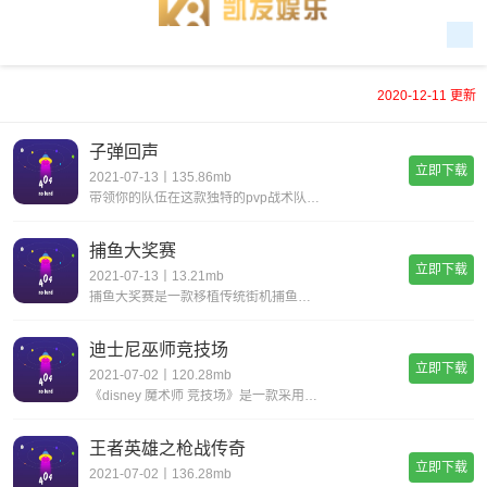
2020-12-11 更新
子弹回声
立即下载
2021-07-13丨135.86mb
带领你的队伍在这款独特的pvp战术队伍射击游戏中夺取胜利！选择数十位各具独特游戏风格和能力的英雄。与好友团结一心，制定策略，成为战斗结束时坚持到最后的队伍！由《c.a.t.s.: crash arena turbo stars》、《盗贼之王
捕鱼大奖赛
立即下载
2021-07-13丨13.21mb
捕鱼大奖赛是一款移植传统街机捕鱼的多人联网休闲手游，华丽的场景展示、绚丽的视觉效果、真实的打击体验，多种玩法等你来战！
迪士尼巫师竞技场
立即下载
2021-07-02丨120.28mb
《disney 魔术师 竞技场》是一款采用实时pvp模式的终极回合制rpg。在魔术师的世界中大胆竞技，你所做的每一个选择都将塑造不一样的传奇。从迪士尼和皮克斯的传奇人物中挑选精兵强将组建你的队伍，在火爆激烈的pvp竞技场中一试身手。《dis
王者英雄之枪战传奇
立即下载
2021-07-02丨136.28mb