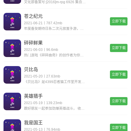
文化部备案号:[2016]m-rpg 6926 集合流行pve玩法，梦回少年时代的街机厅，看谁可以在远征天下里“一币通关”；天梯机制的单人即时pvp，与好友实时在线对战，引爆全民射击狂潮，即时的公
苍之纪元
立即下载
2021-06-21丨787.42mb
年度备受期待日系二次元放置手游，《苍之纪元》参上！这是一款集日系精致画风、即时战斗、英雄养成以及多种社交休闲玩法于一体的手游。全天候持续打怪收割经验，轻松升级无负担！还可前往未知区域挑战boss，即时作战！组合最强英雄，打出完美combo！
碎碎鲜果
立即下载
2021-06-03丨96.6mb
热门游戏《碎碎曲奇》的创作者为你献上全新的三消游戏，充满各式水果挑战！畅游新的游戏世界时，快加入奇异果、芒果以及其他的《碎碎鲜果》的行列。立即踏上这趟水果冒险之旅吧！特色：超多有趣关卡！全新强化道具和玩法！探索妙趣横生的世界！打败boss，
贝比岛
立即下载
2021-05-20丨27.63mb
《贝比岛》是4399忍者猫工作室开发的一款以换装、农场、音乐、冒险为题材的换装社区游戏。游戏中，小玩家们将化身为乐园居民，换上漂亮时装参加各种派对和活动，种植农作物换取资源，参与奇幻冒险故事，度过精彩丰富的乐园生活。
英雄猎手
立即下载
2021-05-19丨139.23mb
跟好朋友一起参加劲爆英雄战斗， 收集并操作超过40个玩法各异的英雄！一人玩单机闯关模式，跟好朋友们玩联机战斗模式，跟全世界的玩家竞技pvp战斗模式！每天还有新奇活动等你来玩，玩法因有尽有！世界级游戏内容• 附有唯美画功的超绝射击体验• 战斗
我是国王
立即下载
2021-05-13丨76.94mb