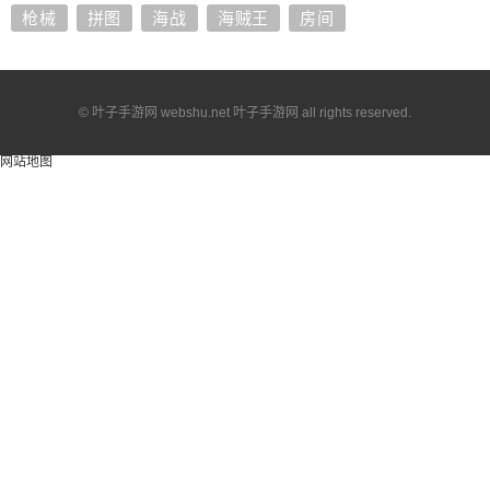
枪械
拼图
海战
海贼王
房间
© 叶子手游网 webshu.net 叶子手游网 all rights reserved.
网站地图