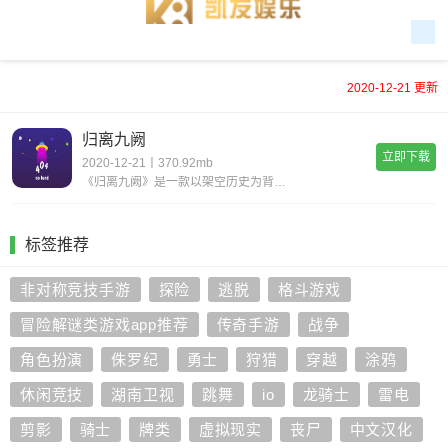
2020-12-21 更新
归离九阙
立即下载
2020-12-21丨370.92mb
《归离九阙》是一款以架空历史为背景的srpg战棋单机手游，在九族之战的动荡中，玩家将扮演故事的主角离柔，联合各大部族，重整自己的势力，创造一个心中所想的“归离大陆”。然江湖还是那个江湖，而当初的少年，是否还能保持那份纯真？没落王族的后裔公主
标签推荐
非对称竞技手游
探险
逃脱
格斗游戏
冒险解谜类游戏app推荐
传奇手游
战争
角色扮演
侏罗纪
勇士
狩猎
穿越
涂鸦
休闲竞技
湖南卫视
跳舞
io
龙骑士
雷电
剪影
骑士
牌类
虚拟现实
丧尸
中文汉化