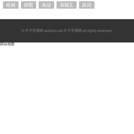
枪械
拼图
海战
海贼王
房间
© 叶子手游网 webshu.net 叶子手游网 all rights reserved.
网站地图