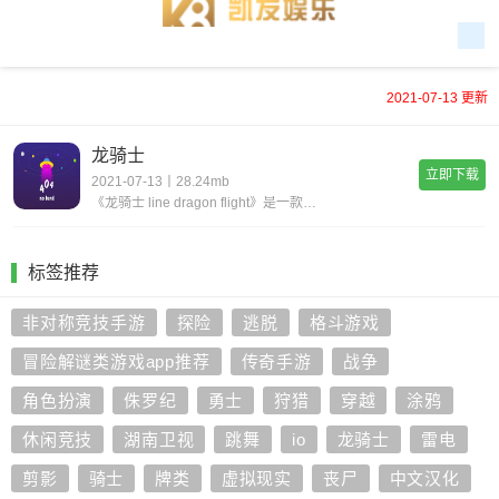
2021-07-13 更新
龙骑士
立即下载
2021-07-13丨28.24mb
《龙骑士 line dragon flight》是一款飞行射击游戏，玩家将扮演一位飞龙骑士与邪恶的飞龙展开战斗，驾驭着属于自己的飞龙，翱翔于天际去与敌人战斗！游戏中可以升级自己的火力与技能。游戏玩法就如同我们熟悉的「1942」、「雷电」..
标签推荐
非对称竞技手游
探险
逃脱
格斗游戏
冒险解谜类游戏app推荐
传奇手游
战争
角色扮演
侏罗纪
勇士
狩猎
穿越
涂鸦
休闲竞技
湖南卫视
跳舞
io
龙骑士
雷电
剪影
骑士
牌类
虚拟现实
丧尸
中文汉化