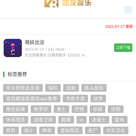
2021-07-27 更新
萌妖出没
立即下载
2021-07-27丨241.76mb
文化部备案号:文网游备字【2016】m-csg 7666 口袋妖怪改编，精灵宝可梦全新大作！《萌妖出没》强势来袭。游戏拥有全新的故事剧情，小智挑战裂空座失败后，穿越时空来到一片新大陆，为了回到原来
标签推荐
非对称竞技手游
探险
逃脱
格斗游戏
冒险解谜类游戏app推荐
传奇手游
战争
角色扮演
侏罗纪
勇士
狩猎
穿越
涂鸦
休闲竞技
湖南卫视
跳舞
io
龙骑士
雷电
剪影
骑士
牌类
虚拟现实
丧尸
中文汉化