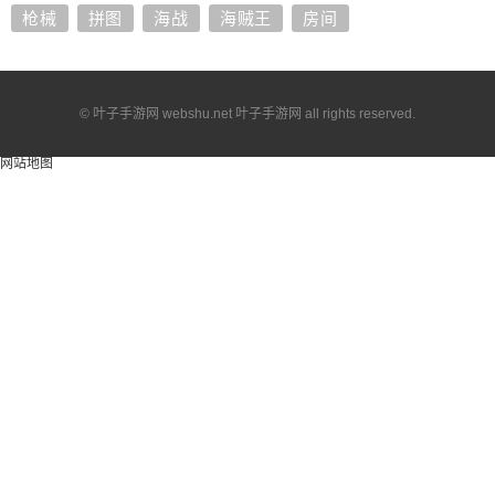
枪械
拼图
海战
海贼王
房间
© 叶子手游网 webshu.net 叶子手游网 all rights reserved.
网站地图