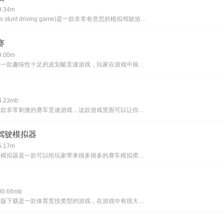
.34m
公交车特技(us stunt driving game)是一款非常有意思的模拟驾驶游戏，这款游戏的玩家需要驾驶公交车去执行各种运输任务，游戏里面拥有很多的关卡等着你前来挑战，关卡的挑战难度会不断的提升，给各位玩家带来很多的乐趣。游戏简介公共
赛
.00m
皮划艇比赛是一款趣味性十足的皮划艇竞速游戏，玩家在游戏中操控皮划艇与其他玩家展开较量，通过手指的点击和滑动来控制你的划艇躲避地图中的各种障碍，防止自己的划艇碰撞损坏，玩法简单有趣，游戏中有大量的任务供玩家驾驶划艇去挑战，挑战成功将会有丰厚的
.23mb
战斗赛车是一款非常刺激的赛车竞速游戏，这款游戏里面可以让你选择的车辆很丰富，玩家完成任务通过关卡就可以轻松获取，游戏的画面非常精美，采用了卡通风格的画面设计，让玩家在体验游戏的时候能够获取更好的视觉体验感。游戏简介格斗赛车是一款激动人心的赛
驾驶模拟器
.17m
跑车城市驾驶模拟器是一款可以给玩家带来很多很多的赛车模拟类游戏，这款游戏拥有很多的跑车可以让玩家选择，丰富的玩法模式可以给你带来很多的乐趣，游戏的画质非常精美，把游戏的场景都设计的非常真实，给玩家带来最真实的游戏体验感。游戏简介赛车城市驾驶
.66mb
街球艺术最新版下载是一款体育竞技类型的游戏，在游戏中有很大的特色和优势，完整的篮球技能竞赛，海量服装，嘻哈潮流，个性化装扮，引领时尚，在游戏中体验不一样的玩法和模式，街球艺术最新版值得下载！街球艺术最新版介绍公平正义，竞技决斗，完整的篮球技