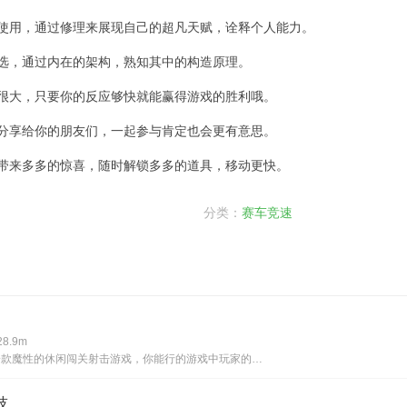
你使用，通过修理来展现自己的超凡天赋，诠释个人能力。
选，通过内在的架构，熟知其中的构造原理。
会很大，只要你的反应够快就能赢得游戏的胜利哦。
去分享给你的朋友们，一起参与肯定也会更有意思。
，带来多多的惊喜，随时解锁多多的道具，移动更快。
分类：
赛车竞速
8.9m
你能行的是一款魔性的休闲闯关射击游戏，你能行的游戏中玩家的目标就是使用弓箭来捕捉绵羊，你能行的没有大家想象中的这么简单，因为你能行的中的绵羊是随时都会移动的！游戏介绍你能行的是一款射击闯关类游戏，你可以通过射击各种物体来捕捉绵羊，你能行的游
技