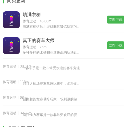
同类更新
填满衣橱
立即下载
体育运动丨45.00m
填满衣橱这款小游戏非常锻炼玩家的操作能力，要有一定的搭配能力，才可以将自己的衣服分类完毕，整理好在衣橱里，在搭配衣服的过程中还是比较消耗时间的，自由度非常高，只需要将衣服排列整齐即可，越往后面往越有难度。《填满衣橱》游戏优势：1.在整理好衣
真正的赛车大师
立即下载
体育运动丨76m
多种多样的比拼和竞速挑战的玩法让玩家能够有极强的驾驶代入感，在这款游戏中更加丰富的模式，多种多样的竞速比拼的玩法，多辆炫酷的赛车可以让玩家来自由驾驶，整个游戏内容很多样，游戏中驾驶你的赛车来完成其中的竞速比拼，开始的各项挑战也都十分的丰富。
体育运动丨38.01m
rc赛车手是一款非常受欢迎的赛车竞速类游戏，游戏的内容非常的精彩，在竞赛的时候也非常的刺激，想要成为出色的赛车手，就需要去磨练自己的驾驶技术，一定要掌控好方向盘，还需要灵活的踩踏油门，把自己的驾驶技术展现的淋漓尽致，才能获得最终的胜利。《r
体育运动丨118m
阿计入这场赛车竞速比拼中，多种多样的比拼玩法，在整个游戏中休闲类型的玩法，进行的各种竞速比拼玩法都能够上手，竞速比拼和闯关的玩法，所有玩家都能够上手这款游戏，而且游戏中还有很多的模式和竞速比拼在等待玩家都能够上手，这款游戏内容很多样。高科技
体育运动丨68m
自由超跑竞赛带给玩家一场刺激的超跑竞速飞驰比赛，多款非常经典豪车，具有多种驾驶模式的内容设置，全新体验，大量不同的地图设置与不同的城市场景，开启自由驾驶的挑战，各种不同的车辆选择，可以让你感受到各种各样，非常畅快的驾驶乐趣，可以选择更多的赛
体育运动丨32.09m
疯狂怪力赛车是一款非常受欢迎的赛车竞速的手游。为我们真实还原了赛车的场景，玩家可以选择不同的赛道来完成我们的比赛，整体的操作非常的简单，点击屏幕上的虚拟按钮，就可以控制我们赛车的移动方向，每一种赛车都可以让我们进行挑选，让我们可以轻松的冲过