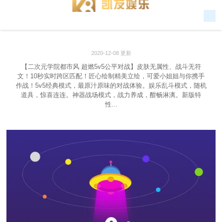
2020-12-08 更新
【二次元学院都市风 超燃5v5公平对战】皮肤无属性、战斗无符
文！10秒实时跨区匹配！匠心绘制精美立绘，可爱小姐姐与你携手
作战！5v5经典模式，最原汁原味的对战体验。娱乐乱斗模式，随机
道具，惊喜连连。神器战场模式，战力养成，酣畅淋漓。新版特
性...