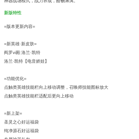
神器战场模式，战力养成，酣畅淋漓。
新版特性
=版本更新内容=
=新英雄·新皮肤=
阎罗vi殿:洛兰·凯特
洛兰·凯特【电音娇娃】
=功能优化=
点触类英雄技能栏向上移动调整，召唤师技能图标放大
点触类英雄技能栏适配后更向上移动
=新上架=
圣灵之心好运福袋
纯净源石好运福袋