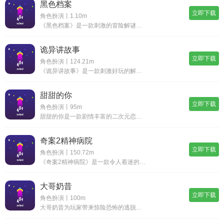
黑色档案
立即下载
角色扮演丨1.10m
《黑色档案》是一款刺激的冒险解谜手游。在这个游戏中，你将扮演一名年轻侦探，在神秘的城市里努力解开一个古老而危险的谜题。游戏中的场景和人物设计独特精致，音效和背景音乐为游戏增添了更多的氛围。通过收集线索，破译密码，并与其他玩家合作，你将逐步揭
诡异讲故事
立即下载
角色扮演丨124.21m
《诡异讲故事》是一款刺激好玩的解密闯关手游。游戏背景设定在一个神秘的小镇上，玩家需要通过解密谜题、收集线索来揭开故事的真相。画面精美细腻，音效恐怖感十足，给玩家带来极致惊悚体验。不同于传统解密游戏，每个关卡都有独特的故事情节，让玩家身临其境
甜甜的你
立即下载
角色扮演丨95m
甜甜的你是一款剧情丰富的二次元恋爱养成手游。在游戏开始时玩家将化身女主角，你可以选择很多自己喜欢的服饰去进行搭配，一步一步感受来自爱情的甜蜜。游戏中的画面设计非常唯美，剧情丰富，还有声优配音给你最真实的带入感。甜甜的你游戏特色1.游戏给玩家
奇案2精神病院
立即下载
角色扮演丨150.72m
《奇案2精神病院》是一款令人着迷的手游。游戏以解密闯关为主题，玩家需要在精神病院中寻找隐藏的线索和宝藏。通过解决谜题、收集物品和与npc互动，你将逐步揭开不可思议的秘密。游戏场景恢弘壮丽，配乐紧张刺激。快来挑战各种难度的关卡，挑战自己的智力
大哥奶昔
立即下载
角色扮演丨100m
大哥奶昔为玩家带来惊险恐怖的逃脱冒险玩法，在游戏中玩家将要进入到可怕的场景中，恐怖的大哥奶昔将会不断地追逐着你，利用房间中的物品和道具，找到能够离开的方式，顺利解开其中的谜题，成功逃脱升天，感受最惊险刺激的游玩氛围。大哥奶昔怎么玩1.诸多丰