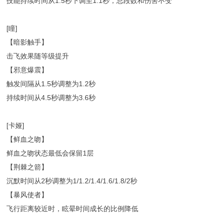
技能持续时间从1.5秒下调至1.1秒，总段数和伤害不变
[瞳]
【暗影触手】
击飞效果随等级提升
【邪意爆震】
触发间隔从1.5秒调整为1.2秒
持续时间从4.5秒调整为3.6秒
[卡娅]
【鲜血之吻】
鲜血之吻状态最低会保留1层
【荆棘之箭】
沉默时间从2秒调整为1/1.2/1.4/1.6/1.8/2秒
【暴风使者】
飞行距离较近时，眩晕时间成长的比例降低