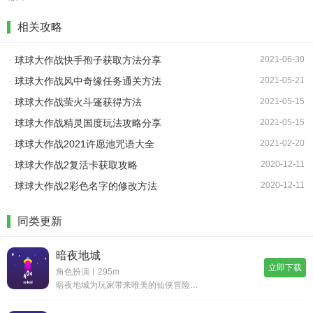
相关攻略
·
球球大作战快手孢子获取方法分享
2021-06-30
·
球球大作战风中奇缘任务通关方法
2021-05-21
·
球球大作战萤火斗篷获得方法
2021-05-15
·
球球大作战精灵国度玩法攻略分享
2021-05-15
·
球球大作战2021许愿池咒语大全
2021-02-20
·
球球大作战2复活卡获取攻略
2020-12-11
·
球球大作战2彩色名字的修改方法
2020-12-11
同类更新
暗夜地城
立即下载
角色扮演丨295m
暗夜地城为玩家带来唯美的仙侠冒险玩法，在游戏中玩家将要进入到精彩的世界中，诸多唯美的场景等待着你的探索，参与到海量的剧情线和任务挑战，尽情地享受战斗的爽快体验，感受仙侠世界的无限魅力，开启属于你的修仙旅程。暗夜地城怎么玩1.丰富多样的战斗玩