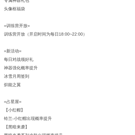
专属神器礼包
头像框福袋
=训练营开放=
训练营开放（开启时间为每日18:00~22:00）
=新活动=
每日对战领好礼
神器强化概率提升
冰雪月周签到
炽能之翼
=占星屋=
【小红帽】
铃兰-小红帽出现概率提升
【黑暗来袭】