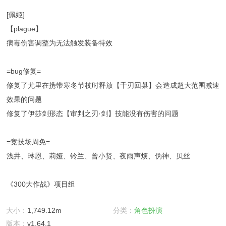
[佩姬]
【plague】
病毒伤害调整为无法触发装备特效
=bug修复=
修复了尤里在携带寒冬节杖时释放【千刃回巢】会造成超大范围减速
效果的问题
修复了伊莎剑形态【审判之刃·剑】技能没有伤害的问题
=竞技场周免=
浅井、琳恩、莉娅、铃兰、曾小贤、夜雨声烦、伪神、贝丝
《300大作战》项目组
大小：
1,749.12m
分类：
角色扮演
版本：
v1.64.1