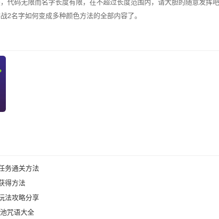
是，代码无限而名字长度有限，在不超过长度范围内，请大胆的随意发挥
战2名字如何变成多种颜色方法的全部内容了。
任务通关方法
获得方法
玩法攻略分享
愿池咒语大全