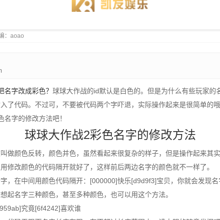
 小编：aoao
m
把名字改成彩色？
球球大作战的id默认是白色的。但是为什么有些玩家的
输入了代码。不过可，不要被代码两个字吓退，实际操作起来是很简单的
色名字的修改方法吧！
球球大作战2彩色名字的修改方法
被叫做颜色反转，颜色并色，虽然看起来很复杂的样子，但是操作起来其
间用修改颜色的代码隔开就好了，这样前后两边名字的颜色就不一样了。
，在中间用颜色代码隔开：[000000]快乐[d9d9f3]宝贝，你就会发
你想起名字三种颜色，甚至多种颜色，也可以用这个方法。
5959ab]究竟[6f4242]喜欢谁