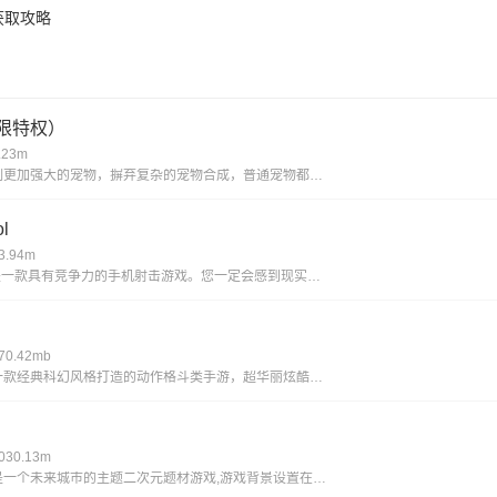
获取攻略
限特权）
.23m
比传统回合制更加强大的宠物，摒弃复杂的宠物合成，普通宠物都可以拥有15技能，更有逆天宠物神技，带你体验不一样的宠物养成。一键挂机，解放双手不用肝;无限商城，一莲玉领全奖励;首充神技，助你成就大侠路;满vip，登录就送v15。
l
.94m
使命召唤ol是一款具有竞争力的手机射击游戏。您一定会感到现实，丰富您的游戏体验并完成各种战斗任务以获得丰厚的回报。逼真的惊人武器带来了开创性的战斗，同时遵循经典的世界观并添加了全新的游戏玩法，玩家可以感受到射击的最大乐趣，并且玩家可以更好地
0.42mb
艾希新版是一款经典科幻风格打造的动作格斗类手游，超华丽炫酷的场景地图给你带来无与伦比的视觉享受，进入这个独特的世界当中展开精彩绝伦的战斗旅程，享受前所未有的爽快动作打击手感!艾希新版游戏亮点丰富的场景地图，超科幻的未来场景多样化的武器选择，
30.13m
黑潮手之上是一个未来城市的主题二次元题材游戏,游戏背景设置在穿过时间和空间的未来,多样的地图关卡,令人紧张兴奋的冒险随机事件,战斗丰富的回合制策略组合二次元玩法,让你感受不一样的高自由度卡牌游戏,快点来下载黑潮之上进行体验吧!《黑潮之上》游