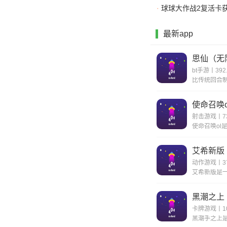
·
球球大作战2复活卡
最新app
思仙（无
bt手游丨392
使命召唤o
射击游戏丨73
艾希新版
动作游戏丨37
黑潮之上
卡牌游戏丨10