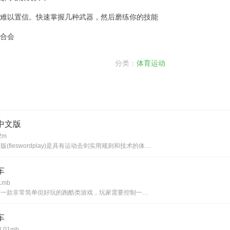
人难以置信。快速掌握几种武器，然后磨练你的技能
联合会
分类：
体育运动
中文版
2m
真实击剑中文版(fieswordplay)是具有运动击剑实用规则和技术的体育竞技游戏。游戏中的3d图片也使游戏场景和角色动作非常精致，真实地模拟了击剑场上真实的物理操作动作，但玩家可以感受到击剑的魅力，喜欢体育击剑系列的战斗类游戏别错过，感
车
mb
无尽滑板车是一款非常简单但好玩的跑酷类游戏，玩家需要控制一个滑板车在城市中不断地向前行驶并躲避各种障碍物和难题。游戏的操作非常简单，只需要通过滑动手指控制滑板车的移动，在空中可以进行高难度动作来获得额外的奖励。此外游戏中还有各种可解锁的滑板
车
.01mb