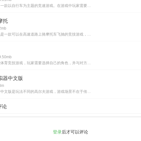
猩红自行车是一款以自行车为主题的竞速游戏。在游戏中玩家需要驾驶自行车来进行竞速比赛，游戏中在前进的时候会发生很多的危险，玩家需要自己想办法来解决危险，避免自己受到伤害，在不同的赛道上进行驾驶的危险是不同的，游戏中有多种不同的自行车可以进行选
摩托
mb
极速公路摩托是一款可以在高速道路上骑摩托车飞驰的竞技游戏，摩托的等级，随着解锁不同关卡而增加需要避免在驾驶过程中遇到的障碍观察指示灯车辆可左转或右转。如果汽车意外翻倒，将被视为挑战失败，这款游戏中有很多场景和地图，等待着玩家发掘。游戏中场景
.50mb
拔河王是一款体育竞技游戏，玩家需要选择自己的角色，并与对方进行一场拔河比赛。游戏的玩法非常简单，玩家需要控制自己的角色，使其在比赛中尽可能的拉动对手，直到将对方拉到自己的一侧结束比赛。游戏中会出现一些道具，例如加速器和减速器，可以增强或减弱
拟器中文版
3m
高尔夫模拟器中文版是玩法不同的高尔夫游戏，游戏场景不在于传统的高尔夫球场，而在于各种奇特的地形，玩家需要发挥自己的想象力才能找到通关的方法，游戏益智烧脑，非常适合休闲娱乐，喜欢这个模拟高尔夫球写的体育游戏别错过，现在就下载这个高尔夫运动类的
评论
登录
后才可以评论