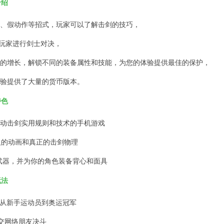
介绍
刺、假动作等招式，玩家可以了解击剑的技巧，
络玩家进行剑士对决，
级的增长，解锁不同的装备属性和技能，为您的体验提供最佳的保护，
体验提供了大量的货币版本。
特色
运动击剑实用规则和技术的手机游戏
惊人的动画和真正的击剑物理
的武器，并为你的角色装备背心和面具
玩法
动:从新手运动员到奥运冠军
社交网络朋友决斗