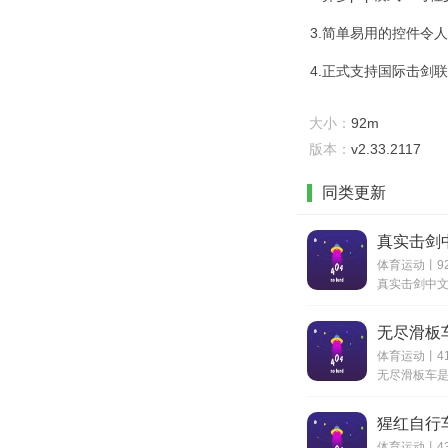
3.简单易用的控件令
4.正式支持国际击剑
大小：
92m
版本：
v2.33.2117
同类更新
真实击剑
体育运动丨9
无尽滑板
体育运动丨41
猩红自行
体育运动丨43