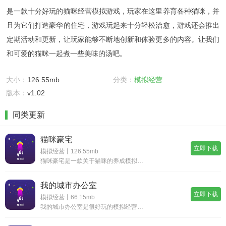
是一款十分好玩的猫咪经营模拟游戏，玩家在这里养育各种猫咪，并
且为它们打造豪华的住宅，游戏玩起来十分轻松治愈，游戏还会推出
定期活动和更新，让玩家能够不断地创新和体验更多的内容。让我们
和可爱的猫咪一起煮一些美味的汤吧。
大小：
126.55mb
分类：
模拟经营
版本：
v1.02
同类更新
猫咪豪宅
立即下载
模拟经营丨126.55mb
猫咪豪宅是一款关于猫咪的养成模拟游戏，玩家可以通过各种方式与自己的猫咪互动，打造一个充满幸福和爱的猫咪家庭。在这个游戏中，玩家需要扮演一个猫咪的主人，为自己的猫咪提供一个温馨舒适的居住环境，同时还需要关注猫咪的饮食、健康、娱乐与训练等方面，
我的城市办公室
立即下载
模拟经营丨66.15mb
我的城市办公室是很好玩的模拟经营游戏，游戏玩法独特，玩家将在不同场景中探索各种故事，游戏风格是美式漫画风，画面治愈感满满。玩家在不同场景中会以不同身份完成不同的工作，也就是完成每个身份该做的事情。游戏里能体验到许多职业的工作，想做什么工作也