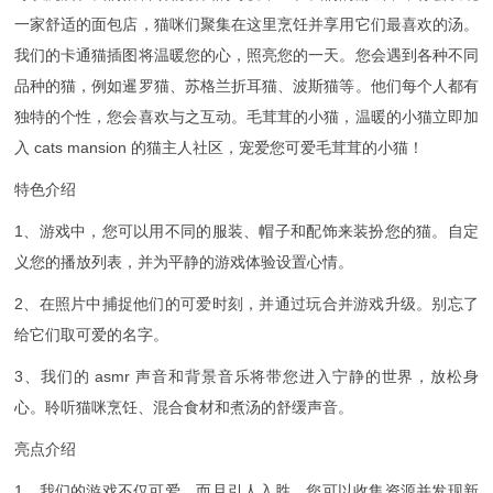
一家舒适的面包店，猫咪们聚集在这里烹饪并享用它们最喜欢的汤。
我们的卡通猫插图将温暖您的心，照亮您的一天。您会遇到各种不同
品种的猫，例如暹罗猫、苏格兰折耳猫、波斯猫等。他们每个人都有
独特的个性，您会喜欢与之互动。毛茸茸的小猫，温暖的小猫立即加
入 cats mansion 的猫主人社区，宠爱您可爱毛茸茸的小猫！
特色介绍
1、游戏中，您可以用不同的服装、帽子和配饰来装扮您的猫。自定
义您的播放列表，并为平静的游戏体验设置心情。
2、在照片中捕捉他们的可爱时刻，并通过玩合并游戏升级。别忘了
给它们取可爱的名字。
3、我们的 asmr 声音和背景音乐将带您进入宁静的世界，放松身
心。聆听猫咪烹饪、混合食材和煮汤的舒缓声音。
亮点介绍
1、我们的游戏不仅可爱，而且引人入胜。您可以收集资源并发现新