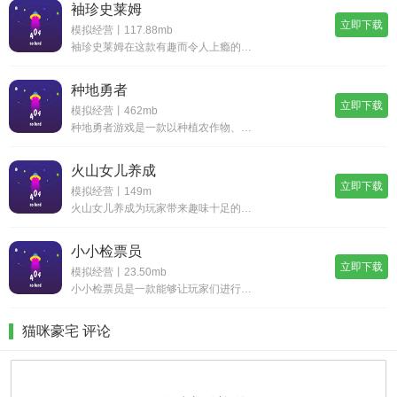
袖珍史莱姆
立即下载
模拟经营丨117.88mb
袖珍史莱姆在这款有趣而令人上瘾的模拟游戏中，您将扮演史莱姆繁殖农场的所有者。您的任务是繁殖不同种类和颜色的史莱姆，并在它们完全长大后将其出售以赚取利润。游戏采用迷人的像素艺术风格，将您带到一个色彩斑斓的史莱姆发现和繁殖的世界。利用您的技能管
种地勇者
立即下载
模拟经营丨462mb
种地勇者游戏是一款以种植农作物、养殖动物为主题的策略类游戏。在游戏中，玩家将扮演一位勇敢的农民，通过自己的努力，让农田变得更加富饶。玩家需要砍伐树木、挖掘石头，打造农具和建筑，最终达成自己的目标成为一名丰收的农夫。种地勇者特色1.种植不同的
火山女儿养成
立即下载
模拟经营丨149m
火山女儿养成为玩家带来趣味十足的养成玩法，在游戏中玩家将要在游戏中养育自己的女儿，从学会爬行开始，几十种不同的课程供玩家选择，遇到形形色色的小镇居民，参与到诸多的冒险之中，每次游玩都能够获得新的体验，畅享无限的欢乐。火山女儿养成游戏玩法1.
小小检票员
立即下载
模拟经营丨23.50mb
小小检票员是一款能够让玩家们进行眼力闯关的手机游戏，游戏操作简单易上手，只需要轻轻点击手指即可完成操作，十分的耐玩。在这款游戏中你还可以感受到很多不同挑战玩法，下班无聊的时候进入到其中轻松的体验各种休闲的操作，全程也不需要很紧张。游戏上面所
猫咪豪宅 评论