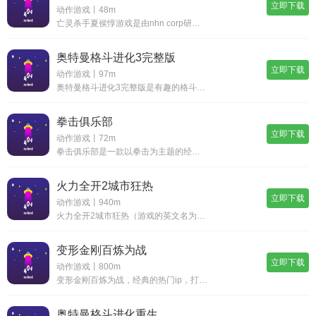
立即下载
动作游戏丨48m
亡灵杀手夏侯惇游戏是由nhn corp研发开发的经典横版动作闯关冒险手游，在这款游戏中守护你的老板操作，和各种各样的三国武将亡灵来一场冒险之旅，加上游戏中点击操作的方便性，挑战boss和冒险之旅，整个游戏内容都会十分精彩和有趣，完成其中的各
奥特曼格斗进化3完整版
立即下载
动作游戏丨97m
奥特曼格斗进化3完整版是有趣的格斗冒险类型的手机游戏，玩家可以使用3d引擎模拟，展开不同的格斗方式，感受最新的游戏体验，你可以释放不同的战斗模式，体验最精彩的游戏玩法，控制你的奥特曼参与战斗，更有趣的操作模式，最全面的冒险，给你一个令人兴奋
拳击俱乐部
立即下载
动作游戏丨72m
拳击俱乐部是一款以拳击为主题的经典模拟商业游戏，剧情精彩，玩法丰富。玩家需要不断训练，提升角色属性，参加格斗，赢得解锁各种技能，成长为真正的拳击高手，喜欢拳击主题的玩家不要错过这款经营游戏，感受横版像素拳击给大家带来的快乐体验吧！拳击俱乐部
火力全开2城市狂热
立即下载
动作游戏丨940m
火力全开2城市狂热（游戏的英文名为madout2 big city online）是由madout games出品的一款竞速游戏，当你进入游戏世界之中，你就是一名都市暴徒黑帮成员，为了权力而执行一个个极限任务，避开警察的追捕，击杀一个个目标
变形金刚百炼为战
立即下载
动作游戏丨800m
变形金刚百炼为战，经典的热门ip，打造出刺激的动作格斗体验，一个个强大的机器战士，在游戏中展现出拳拳到肉的动作厮杀，使用不同的人物角色，释放不同的动作连招和震撼技能，全新的诠释带你领略不同的机甲游戏，在这里你可以看到熟悉的金刚角色除了你还可
奥特曼格斗进化重生