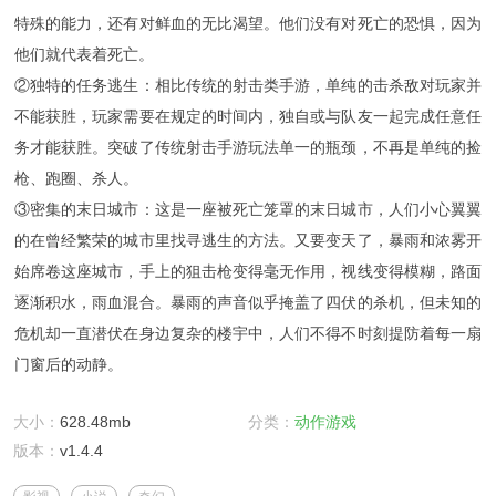
特殊的能力，还有对鲜血的无比渴望。他们没有对死亡的恐惧，因为
他们就代表着死亡。
②独特的任务逃生：相比传统的射击类手游，单纯的击杀敌对玩家并
不能获胜，玩家需要在规定的时间内，独自或与队友一起完成任意任
务才能获胜。突破了传统射击手游玩法单一的瓶颈，不再是单纯的捡
枪、跑圈、杀人。
③密集的末日城市：这是一座被死亡笼罩的末日城市，人们小心翼翼
的在曾经繁荣的城市里找寻逃生的方法。又要变天了，暴雨和浓雾开
始席卷这座城市，手上的狙击枪变得毫无作用，视线变得模糊，路面
逐渐积水，雨血混合。暴雨的声音似乎掩盖了四伏的杀机，但未知的
危机却一直潜伏在身边复杂的楼宇中，人们不得不时刻提防着每一扇
门窗后的动静。
大小：
628.48mb
分类：
动作游戏
版本：
v1.4.4