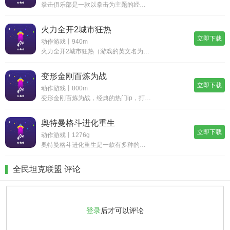
拳击俱乐部是一款以拳击为主题的经典模拟商业游戏，剧情精彩，玩法丰富。玩家需要不断训练，提升角色属性，参加格斗，赢得解锁各种技能，成长为真正的拳击高手，喜欢拳击主题的玩家不要错过这款经营游戏，感受横版像素拳击给大家带来的快乐体验吧！拳击俱乐部
火力全开2城市狂热
立即下载
动作游戏丨940m
火力全开2城市狂热（游戏的英文名为madout2 big city online）是由madout games出品的一款竞速游戏，当你进入游戏世界之中，你就是一名都市暴徒黑帮成员，为了权力而执行一个个极限任务，避开警察的追捕，击杀一个个目标
变形金刚百炼为战
立即下载
动作游戏丨800m
变形金刚百炼为战，经典的热门ip，打造出刺激的动作格斗体验，一个个强大的机器战士，在游戏中展现出拳拳到肉的动作厮杀，使用不同的人物角色，释放不同的动作连招和震撼技能，全新的诠释带你领略不同的机甲游戏，在这里你可以看到熟悉的金刚角色除了你还可
奥特曼格斗进化重生
立即下载
动作游戏丨1276g
奥特曼格斗进化重生是一款有多种的模式和多样的对战乐趣的游戏，在其中的各种各样的奥特曼都登场，有很多的精彩的战斗和冒险的体验都很精彩，所有的高清化的模式下开始你的闯关和冒险，其中玩家将可以得到其中最大的乐趣性的内容，有各种的模式下的不同的玩法
全民坦克联盟 评论
登录
后才可以评论