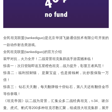
全民坦克联盟(tankediguo)是北京华清飞扬通信技术有限公司开发的
一款动作射击类游戏。
全民坦克联盟(tankediguo)的官方介绍
装甲对抗，火力全开！二战背景坦克集群战手游震撼来临！
惊喜一：次日登陆即送五星橙色坦克，战力提升，彰显王者风范！
惊喜二：福利招财猫， 是聚宝盆，也是摇钱树，比炒股保险一万
倍！
惊喜三： 钻石天天翻，每天翻牌领十倍钻石，第八天还有翻倍金币
等你拿哦！
《坦克帝国》以二战为背景，汇集众多二战经典坦克，t-34、谢尔
曼、虎式、豹式等200多种坦克尽数汇聚，组成强大坦克集群，展开