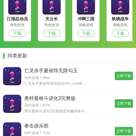
江湖总动员
关云长
冲啊三国
铁锈战争
角色扮演
角色扮演
策略游戏
策略游戏
下载
下载
下载
下载
同类更新
亡灵杀手夏侯惇无限勾玉
立即下载
动作游戏丨48m
亡灵杀手夏侯惇游戏是由nhn corp研发开发的经典横版动作闯关冒险手游，在这款游戏中守护你的老板操作，和各种各样的三国武将亡灵来一场冒险之旅，加上游戏中点击操作的方便性，挑战boss和冒险之旅，整个游戏内容都会十分精彩和有趣，完成其中的各
奥特曼格斗进化3完整版
立即下载
动作游戏丨97m
奥特曼格斗进化3完整版是有趣的格斗冒险类型的手机游戏，玩家可以使用3d引擎模拟，展开不同的格斗方式，感受最新的游戏体验，你可以释放不同的战斗模式，体验最精彩的游戏玩法，控制你的奥特曼参与战斗，更有趣的操作模式，最全面的冒险，给你一个令人兴奋
拳击俱乐部
立即下载
动作游戏丨72m