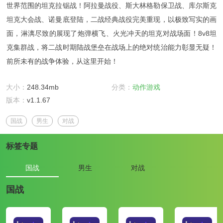
世界范围的坦克拉锯战！阿拉曼战役、斯大林格勒保卫战、库尔斯克
坦克大会战、诺曼底登陆，二战经典战役完美重现，以极致写实的画
面，淋漓尽致的展现了炮弹横飞、火光冲天的坦克对战场面！8v8坦
克集群战，将二战时期陆战堡垒在战场上的绝对统治能力彰显无疑！
前所未有的战争体验，从这里开始！
大小：
248.34mb
分类：
动作游戏
版本：
v1.1.67
国战
男生
对战
标签专题
国战
男生
对战
国战