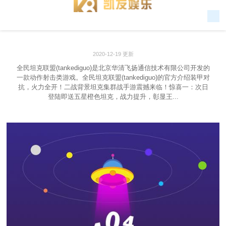
2020-12-19 更新
全民坦克联盟(tankediguo)是北京华清飞扬通信技术有限公司开发的
一款动作射击类游戏。全民坦克联盟(tankediguo)的官方介绍装甲对
抗，火力全开！二战背景坦克集群战手游震撼来临！惊喜一：次日
登陆即送五星橙色坦克，战力提升，彰显王...